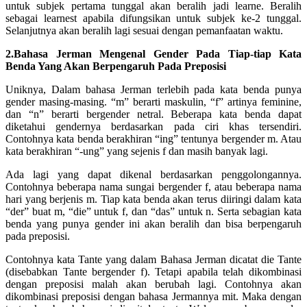
untuk subjek pertama tunggal akan beralih jadi learne. Beralih
sebagai learnest apabila difungsikan untuk subjek ke-2 tunggal.
Selanjutnya akan beralih lagi sesuai dengan pemanfaatan waktu.
2.Bahasa Jerman Mengenal Gender Pada Tiap-tiap Kata
Benda Yang Akan Berpengaruh Pada Preposisi
Uniknya, Dalam bahasa Jerman terlebih pada kata benda punya
gender masing-masing. “m” berarti maskulin, “f” artinya feminine,
dan “n” berarti bergender netral. Beberapa kata benda dapat
diketahui gendernya berdasarkan pada ciri khas tersendiri.
Contohnya kata benda berakhiran “ing” tentunya bergender m. Atau
kata berakhiran “-ung” yang sejenis f dan masih banyak lagi.
Ada lagi yang dapat dikenal berdasarkan penggolongannya.
Contohnya beberapa nama sungai bergender f, atau beberapa nama
hari yang berjenis m. Tiap kata benda akan terus diiringi dalam kata
“der” buat m, “die” untuk f, dan “das” untuk n. Serta sebagian kata
benda yang punya gender ini akan beralih dan bisa berpengaruh
pada preposisi.
Contohnya kata Tante yang dalam Bahasa Jerman dicatat die Tante
(disebabkan Tante bergender f). Tetapi apabila telah dikombinasi
dengan preposisi malah akan berubah lagi. Contohnya akan
dikombinasi preposisi dengan bahasa Jermannya mit. Maka dengan