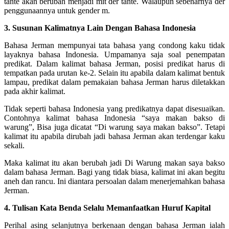
tante akan berubah menjadi mit der tante. Walaupun sebenarnya der
penggunaannya untuk gender m.
3. Susunan Kalimatnya Lain Dengan Bahasa Indonesia
Bahasa Jerman mempunyai tata bahasa yang condong kaku tidak
layaknya bahasa Indonesia. Umpamanya saja soal penempatan
predikat. Dalam kalimat bahasa Jerman, posisi predikat harus di
tempatkan pada urutan ke-2. Selain itu apabila dalam kalimat bentuk
lampau, predikat dalam pemakaian bahasa Jerman harus diletakkan
pada akhir kalimat.
Tidak seperti bahasa Indonesia yang predikatnya dapat disesuaikan.
Contohnya kalimat bahasa Indonesia “saya makan bakso di
warung”, Bisa juga dicatat “Di warung saya makan bakso”. Tetapi
kalimat itu apabila dirubah jadi bahasa Jerman akan terdengar kaku
sekali.
Maka kalimat itu akan berubah jadi Di Warung makan saya bakso
dalam bahasa Jerman. Bagi yang tidak biasa, kalimat ini akan begitu
aneh dan rancu. Ini diantara persoalan dalam menerjemahkan bahasa
Jerman.
4. Tulisan Kata Benda Selalu Memanfaatkan Huruf Kapital
Perihal asing selanjutnya berkenaan dengan bahasa Jerman ialah