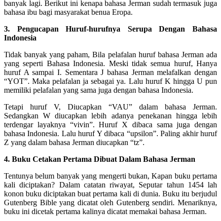
banyak lagi. Berikut ini kenapa bahasa Jerman sudah termasuk juga
bahasa ibu bagi masyarakat benua Eropa.
3. Pengucapan Huruf-hurufnya Serupa Dengan Bahasa
Indonesia
Tidak banyak yang paham, Bila pelafalan huruf bahasa Jerman ada
yang seperti Bahasa Indonesia. Meski tidak semua huruf, Hanya
huruf A sampai I. Sementara J bahasa Jerman melafalkan dengan
“YOT”. Maka pelafalan ja sebagai ya. Lalu huruf K hingga U pun
memiliki pelafalan yang sama juga dengan bahasa Indonesia.
Tetapi huruf V, Diucapkan “VAU” dalam bahasa Jerman.
Sedangkan W diucapkan lebih adanya penekanan hingga lebih
terdengar layaknya “vivin”. Huruf X dibaca sama juga dengan
bahasa Indonesia. Lalu huruf Y dibaca “upsilon”. Paling akhir huruf
Z yang dalam bahasa Jerman diucapkan “tz”.
4. Buku Cetakan Pertama Dibuat Dalam Bahasa Jerman
Tentunya belum banyak yang mengerti bukan, Kapan buku pertama
kali diciptakan? Dalam catatan riwayat, Seputar tahun 1454 lah
konon buku diciptakan buat pertama kali di dunia. Buku itu berjudul
Gutenberg Bible yang dicatat oleh Gutenberg sendiri. Menariknya,
buku ini dicetak pertama kalinya dicatat memakai bahasa Jerman.