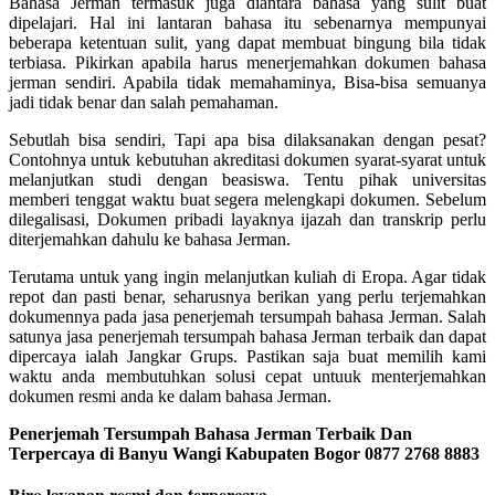
Bahasa Jerman termasuk juga diantara bahasa yang sulit buat
dipelajari. Hal ini lantaran bahasa itu sebenarnya mempunyai
beberapa ketentuan sulit, yang dapat membuat bingung bila tidak
terbiasa. Pikirkan apabila harus menerjemahkan dokumen bahasa
jerman sendiri. Apabila tidak memahaminya, Bisa-bisa semuanya
jadi tidak benar dan salah pemahaman.
Sebutlah bisa sendiri, Tapi apa bisa dilaksanakan dengan pesat?
Contohnya untuk kebutuhan akreditasi dokumen syarat-syarat untuk
melanjutkan studi dengan beasiswa. Tentu pihak universitas
memberi tenggat waktu buat segera melengkapi dokumen. Sebelum
dilegalisasi, Dokumen pribadi layaknya ijazah dan transkrip perlu
diterjemahkan dahulu ke bahasa Jerman.
Terutama untuk yang ingin melanjutkan kuliah di Eropa. Agar tidak
repot dan pasti benar, seharusnya berikan yang perlu terjemahkan
dokumennya pada jasa penerjemah tersumpah bahasa Jerman. Salah
satunya jasa penerjemah tersumpah bahasa Jerman terbaik dan dapat
dipercaya ialah Jangkar Grups. Pastikan saja buat memilih kami
waktu anda membutuhkan solusi cepat untuuk menterjemahkan
dokumen resmi anda ke dalam bahasa Jerman.
Penerjemah Tersumpah Bahasa Jerman Terbaik Dan
Terpercaya di Banyu Wangi Kabupaten Bogor 0877 2768 8883
Biro layanan resmi dan terpercaya