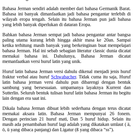
Bahasa Jerman sendiri adalah member dari bahasa Germanik Barat.
Bahasa ini banyak dimanfaatkan jadi bahasa pengantar terlebih di
wilayah eropa tengah. Selain itu bahasa Jerman pun jadi bahasa
yang lebih banyak diperlukan di dataran Eropa.
Bahkan bahasa Jerman sempat jadi bahasa pengantar antar bangsa
paling utama kurang lebih hingga akhir masa ke 20an. Sampai
ketika terhitung masih banyak yang berkeinginan buat mempelajari
bahasa Jerman. Hal ini sebab sebagian literatur classic dunia dicatat
memakai bahasa ini. Dahulunya, Bahasa Jerman dicatat
memanfaatkan versi huruf latin yang unik.
Huruf latin bahasa Jerman versi dahulu dikenal menjadi jenis huruf
fraktur verbal atau huruf
Schwabacher
. Tidak cuma itu saja, Huruf
latin bahasa jerman versi dahulu pun dibarengi dengan bentuk
sambung yang bersesuaian. umpamanya layaknya Kurrent dan
Sutterlin. Seluruh bentuk tulisan huruf latin bahasa Jerman itu begitu
lain dengan era saat ini.
Dikala bahasa Jerman dibuat lebih sederhana dengan terus dicatat
memakai aksara latin. Bahasa Jerman mempunyai 26 fonem.
Dengan perincian 21 huruf mati, Dan 5 huruf hidup. Selain itu
masih ada penambahan huruf lagi adalah yang dikatakan umlaut ( ä,
ö, ü yang dibaca panjang) dan Ligatur (ß yang dibaca “ss”).