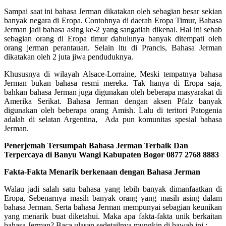
Sampai saat ini bahasa Jerman dikatakan oleh sebagian besar sekian
banyak negara di Eropa. Contohnya di daerah Eropa Timur, Bahasa
Jerman jadi bahasa asing ke-2 yang sangatlah dikenal. Hal ini sebab
sebagian orang di Eropa timur dahulunya banyak ditempati oleh
orang jerman perantauan. Selain itu di Prancis, Bahasa Jerman
dikatakan oleh 2 juta jiwa penduduknya.
Khususnya di wilayah Alsace-Lorraine, Meski tempatnya bahasa
Jerman bukan bahasa resmi mereka. Tak hanya di Eropa saja,
bahkan bahasa Jerman juga digunakan oleh beberapa masyarakat di
Amerika Serikat. Bahasa Jerman dengan aksen Pfalz banyak
digunakan oleh beberapa orang Amish. Lalu di teritori Patogenia
adalah di selatan Argentina, Ada pun komunitas spesial bahasa
Jerman.
Penerjemah Tersumpah Bahasa Jerman Terbaik Dan
Terpercaya di Banyu Wangi Kabupaten Bogor 0877 2768 8883
Fakta-Fakta Menarik berkenaan dengan Bahasa Jerman
Walau jadi salah satu bahasa yang lebih banyak dimanfaatkan di
Eropa, Sebenarnya masih banyak orang yang masih asing dalam
bahasa Jerman. Serta bahasa Jerman mempunyai sebagian keunikan
yang menarik buat diketahui. Maka apa fakta-fakta unik berkaitan
bahasa Jerman? Baca ulasan sedetailnya mungkin di bawah ini :