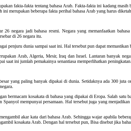
rupakan fakta-fakta tentang bahasa Arab. Fakta-fakta ini kadang masih b
 ini merupakan beberapa fakta perihal bahasa Arab yang harus diketah
kitar 26 negara jadi bahasa resmi. Negara yang memanfaatkan bahasa
sebar di 26 negara itu.
agai penjuru dunia sampai saat ini. Hal tersebut pun dapat memastikan
upakan Arab, Algeria, Mesir, Iraq dan Israel. Lantaran banyak nega
pai saat ini jumlah pemakainya senantiasa memperlihatkan peningkatan
g besar yang paling banyak dipakai di dunia. Setidaknya ada 300 juta
 negara.
gan bermacam kosakata di bahasa yang dipakai di Eropa. Salah satu b
n Spanyol mempunyai persamaan. Hal tersebut juga yang menjadikan b
 mengambil akar kata dari bahasa Arab. Sehingga wajar apabila beberap
mbil kosakata Arab. Dengan hal tersebut pun, Bisa disebut jika baha