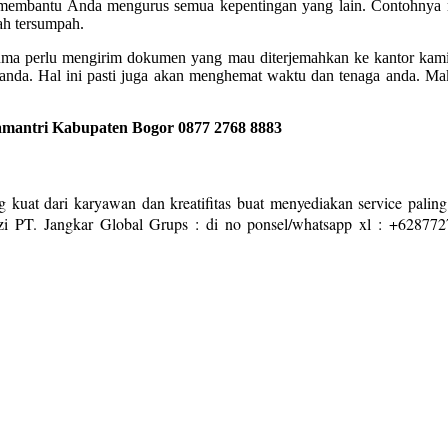
t membantu Anda mengurus semua kepentingan yang lain. Contohnya m
mah tersumpah.
uma perlu mengirim dokumen yang mau diterjemahkan ke kantor kami. 
anda. Hal ini pasti juga akan menghemat waktu dan tenaga anda. M
amantri Kabupaten Bogor
0877 2768 8883
 kuat dari karyawan dan kreatifitas buat menyediakan service paling
i PT. Jangkar Global Grups : di no ponsel/whatsapp xl : +628772