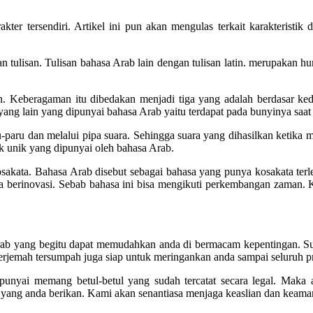
r tersendiri. Artikel ini pun akan mengulas terkait karakteristik d
tulisan. Tulisan bahasa Arab lain dengan tulisan latin. merupakan huru
n. Keberagaman itu dibedakan menjadi tiga yang adalah berdasar ke
ang lain yang dipunyai bahasa Arab yaitu terdapat pada bunyinya saat
-paru dan melalui pipa suara. Sehingga suara yang dihasilkan ketika 
tik unik yang dipunyai oleh bahasa Arab.
kosakata. Bahasa Arab disebut sebagai bahasa yang punya kosakata ter
sa berinovasi. Sebab bahasa ini bisa mengikuti perkembangan zaman. 
b yang begitu dapat memudahkan anda di bermacam kepentingan. Sud
emah tersumpah juga siap untuk meringankan anda sampai seluruh pro
nyai memang betul-betul yang sudah tercatat secara legal. Maka a
ang anda berikan. Kami akan senantiasa menjaga keaslian dan keama