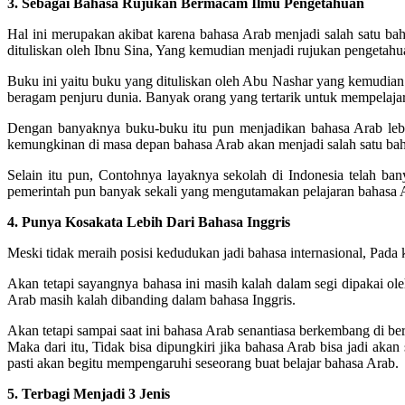
3. Sebagai Bahasa Rujukan Bermacam Ilmu Pengetahuan
Hal ini merupakan akibat karena bahasa Arab menjadi salah satu b
dituliskan oleh Ibnu Sina, Yang kemudian menjadi rujukan pengetahu
Buku ini yaitu buku yang dituliskan oleh Abu Nashar yang kemudian 
beragam penjuru dunia. Banyak orang yang tertarik untuk mempelaja
Dengan banyaknya buku-buku itu pun menjadikan bahasa Arab leb
kemungkinan di masa depan bahasa Arab akan menjadi salah satu bah
Selain itu pun, Contohnya layaknya sekolah di Indonesia telah ba
pemerintah pun banyak sekali yang mengutamakan pelajaran bahasa A
4. Punya Kosakata Lebih Dari Bahasa Inggris
Meski tidak meraih posisi kedudukan jadi bahasa internasional, Pad
Akan tetapi sayangnya bahasa ini masih kalah dalam segi dipakai ol
Arab masih kalah dibanding dalam bahasa Inggris.
Akan tetapi sampai saat ini bahasa Arab senantiasa berkembang di b
Maka dari itu, Tidak bisa dipungkiri jika bahasa Arab bisa jadi ak
pasti akan begitu mempengaruhi seseorang buat belajar bahasa Arab.
5. Terbagi Menjadi 3 Jenis