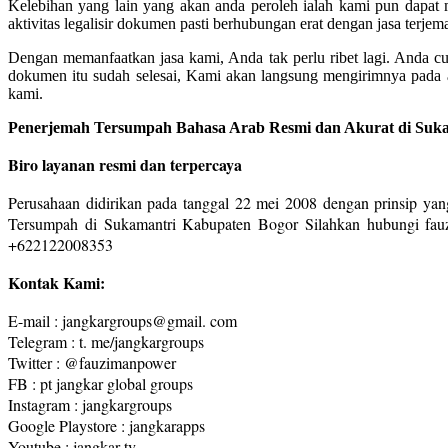
Kelebihan yang lain yang akan anda peroleh ialah kami pun dapa
aktivitas legalisir dokumen pasti berhubungan erat dengan jasa terje
Dengan memanfaatkan jasa kami, Anda tak perlu ribet lagi. Anda c
dokumen itu sudah selesai, Kami akan langsung mengirimnya pada 
kami.
Penerjemah Tersumpah Bahasa Arab Resmi dan Akurat di Suk
Biro layanan resmi dan terpercaya
Perusahaan didirikan pada tanggal 22 mei 2008 dengan prinsip yang
Tersumpah di Sukamantri Kabupaten Bogor Silahkan hubungi fauz
+622122008353
Kontak Kami:
E-mail : jangkargroups@gmail. com
Telegram : t. me/jangkargroups
Twitter : @fauzimanpower
FB : pt jangkar global groups
Instagram : jangkargroups
Google Playstore : jangkarapps
Youtube : jangkar tv