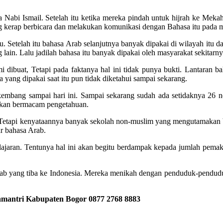
nya Nabi Ismail. Setelah itu ketika mereka pindah untuk hijrah ke M
ang kerap berbicara dan melakukan komunikasi dengan Bahasa itu pada
tu. Setelah itu bahasa Arab selanjutnya banyak dipakai di wilayah itu
in. Lalu jadilah bahasa itu banyak dipakai oleh masyarakat sekitarny
dibuat, Tetapi pada faktanya hal ini tidak punya bukti. Lantaran 
ang dipakai saat itu pun tidak diketahui sampai sekarang.
embang sampai hari ini. Sampai sekarang sudah ada setidaknya 26 n
jukan bermacam pengetahuan.
tapi kenyataannya banyak sekolah non-muslim yang mengutamakan baha
r bahasa Arab.
elajaran. Tentunya hal ini akan begitu berdampak kepada jumlah pema
rab yang tiba ke Indonesia. Mereka menikah dengan penduduk-penduduk
amantri Kabupaten Bogor
0877 2768 8883