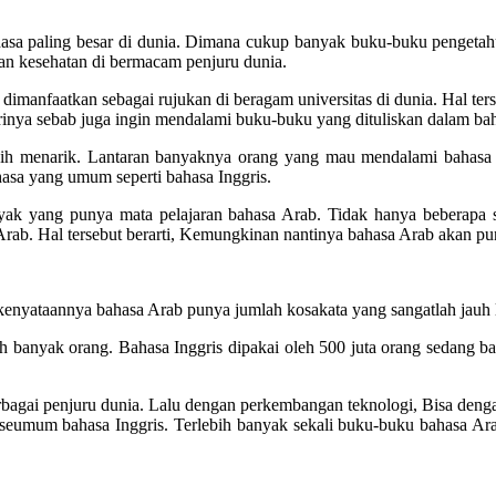
ahasa paling besar di dunia. Dimana cukup banyak buku-buku penget
an kesehatan di bermacam penjuru dunia.
dimanfaatkan sebagai rujukan di beragam universitas di dunia. Hal ter
rinya sebab juga ingin mendalami buku-buku yang dituliskan dalam ba
ih menarik. Lantaran banyaknya orang yang mau mendalami bahasa 
asa yang umum seperti bahasa Inggris.
nyak yang punya mata pelajaran bahasa Arab. Tidak hanya beberapa 
rab. Hal tersebut berarti, Kemungkinan nantinya bahasa Arab akan pu
a kenyataannya bahasa Arab punya jumlah kosakata yang sangatlah jauh 
eh banyak orang. Bahasa Inggris dipakai oleh 500 juta orang sedang b
erbagai penjuru dunia. Lalu dengan perkembangan teknologi, Bisa den
an seumum bahasa Inggris. Terlebih banyak sekali buku-buku bahasa Ar