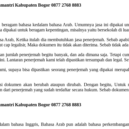
amantri Kabupaten Bogor
0877 2768 8883
beragam bahasa kedalam bahasa Arab. Umumnya jasa ini dipakai unt
 dipakai untuk beragam kepentingan, misalnya yaitu bersekolah di luar
sa Arab, Ketika itulah dia membutuhkan jasa penerjemah. Sebab apabi
at cap legalisir, Maka dokumen itu tidak akan diterima. Sebab tidak ad
kan jumlah penerjemah begitu banyak, dan ada dimana saja. Tetapi cu
ni. Lantaran penerjemah kami telah dipastikan tersumpah dan legal. S
ami, supaya bisa dipastikan seorang penerjemah yang dipakai merupak
isi dokumen akan berubah ataupun dirubah. Dengan begitu, Untuk 
 dari penerjemah yang sudah terdaftar secara hukum. Sebab dokumen 
amantri Kabupaten Bogor
0877 2768 8883
alam bahasa Inggris, Bahasa Arab pun adalah bahasa perkembangan 