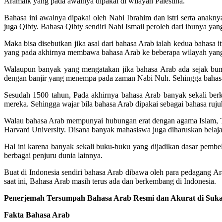
Aramaik yang pada awalnya dipakai di wilayah Palestina.
Bahasa ini awalnya dipakai oleh Nabi Ibrahim dan istri serta anak
juga Qibty. Bahasa Qibty sendiri Nabi Ismail peroleh dari ibunya y
Maka bisa disebutkan jika asal dari bahasa Arab ialah kedua bahasa i
yang pada akhirnya membawa bahasa Arab ke beberapa wilayah yang la
Walaupun banyak yang mengatakan jika bahasa Arab ada sejak bumi 
dengan banjir yang menempa pada zaman Nabi Nuh. Sehingga bahasa y
Sesudah 1500 tahun, Pada akhirnya bahasa Arab banyak sekali berk
mereka. Sehingga wajar bila bahasa Arab dipakai sebagai bahasa ru
Walau bahasa Arab mempunyai hubungan erat dengan agama Islam, Te
Harvard University. Disana banyak mahasiswa juga diharuskan belaja
Hal ini karena banyak sekali buku-buku yang dijadikan dasar pemb
berbagai penjuru dunia lainnya.
Buat di Indonesia sendiri bahasa Arab dibawa oleh para pedagang A
saat ini, Bahasa Arab masih terus ada dan berkembang di Indonesia.
Penerjemah Tersumpah Bahasa Arab Resmi dan Akurat di Suk
Fakta Bahasa Arab