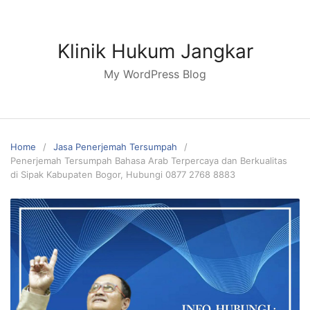
Skip
to
content
Klinik Hukum Jangkar
My WordPress Blog
Home
Jasa Penerjemah Tersumpah
Penerjemah Tersumpah Bahasa Arab Terpercaya dan Berkualitas
di Sipak Kabupaten Bogor, Hubungi 0877 2768 8883