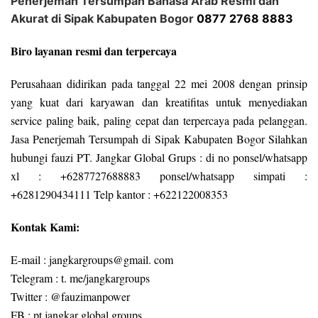
Penerjemah Tersumpah Bahasa Arab Resmi dan
Akurat di Sipak Kabupaten Bogor
0877 2768 8883
Biro layanan resmi dan terpercaya
Perusahaan didirikan pada tanggal 22 mei 2008 dengan prinsip
yang kuat dari karyawan dan kreatifitas untuk menyediakan
service paling baik, paling cepat dan terpercaya pada pelanggan.
Jasa Penerjemah Tersumpah di Sipak Kabupaten Bogor Silahkan
hubungi fauzi PT. Jangkar Global Grups : di no ponsel/whatsapp
xl : +6287727688883 ponsel/whatsapp simpati :
+6281290434111 Telp kantor : +622122008353
Kontak Kami:
E-mail : jangkargroups@gmail. com
Telegram : t. me/jangkargroups
Twitter : @fauzimanpower
FB : pt jangkar global groups