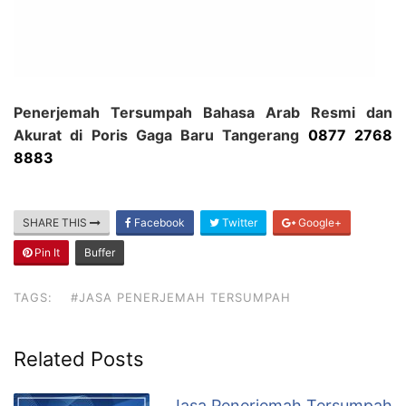
Penerjemah Tersumpah Bahasa Arab Resmi dan
Akurat di Poris Gaga Baru Tangerang
0877 2768
8883
SHARE THIS
Facebook
Twitter
Google+
Pin It
Buffer
TAGS:
#JASA PENERJEMAH TERSUMPAH
Related Posts
Jasa Penerjemah Tersumpah