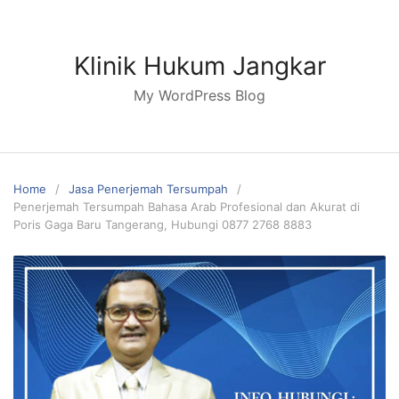
Skip
to
content
Klinik Hukum Jangkar
My WordPress Blog
Home
Jasa Penerjemah Tersumpah
Penerjemah Tersumpah Bahasa Arab Profesional dan Akurat di
Poris Gaga Baru Tangerang, Hubungi 0877 2768 8883