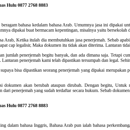
uas Hulu
0877 2768 8883
beragam bahasa kedalam bahasa Arab. Umumnya jasa ini dipakai untu
umnya dipakai buat bermacam kepentingan, misalnya yaitu bersekolah di
sa Arab, Ketika itulah dia membutuhkan jasa penerjemah. Sebab apabi
apat cap legalisir, Maka dokumen itu tidak akan diterima. Lantaran tid
kan jumlah penerjemah begitu banyak, dan ada dimana saja. Tetapi cu
 Lantaran penerjemah kami telah dipastikan tersumpah dan legal. Sehi
, supaya bisa dipastikan seorang penerjemah yang dipakai merupakan pe
isi dokumen akan berubah ataupun dirubah. Dengan begitu, Untuk 
 dari penerjemah yang sudah terdaftar secara hukum. Sebab dokumen 
uas Hulu
0877 2768 8883
ng dalam bahasa Inggris, Bahasa Arab pun ialah bahasa perkembanga