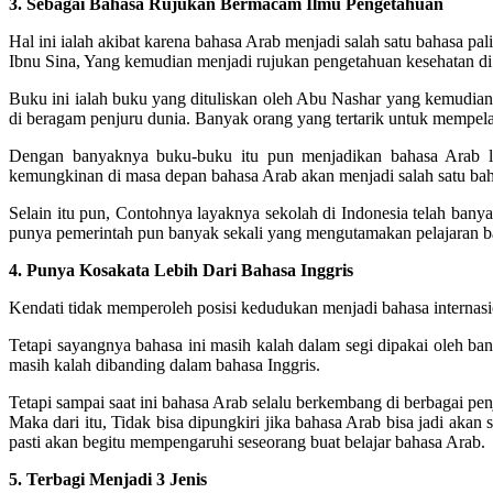
3. Sebagai Bahasa Rujukan Bermacam Ilmu Pengetahuan
Hal ini ialah akibat karena bahasa Arab menjadi salah satu bahasa 
Ibnu Sina, Yang kemudian menjadi rujukan pengetahuan kesehatan di
Buku ini ialah buku yang dituliskan oleh Abu Nashar yang kemudian 
di beragam penjuru dunia. Banyak orang yang tertarik untuk mempela
Dengan banyaknya buku-buku itu pun menjadikan bahasa Arab l
kemungkinan di masa depan bahasa Arab akan menjadi salah satu bah
Selain itu pun, Contohnya layaknya sekolah di Indonesia telah ban
punya pemerintah pun banyak sekali yang mengutamakan pelajaran ba
4. Punya Kosakata Lebih Dari Bahasa Inggris
Kendati tidak memperoleh posisi kedudukan menjadi bahasa internasi
Tetapi sayangnya bahasa ini masih kalah dalam segi dipakai oleh ba
masih kalah dibanding dalam bahasa Inggris.
Tetapi sampai saat ini bahasa Arab selalu berkembang di berbagai p
Maka dari itu, Tidak bisa dipungkiri jika bahasa Arab bisa jadi ak
pasti akan begitu mempengaruhi seseorang buat belajar bahasa Arab.
5. Terbagi Menjadi 3 Jenis