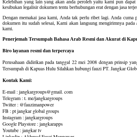
Kelebihan yang lain yang akan anda peroleh yaitu kami pun dapa
kesibukan legalisir dokumen tentu berhubungan erat dengan jasa terj
Dengan memakai jasa kami, Anda tak perlu ribet lagi. Anda cuma 
dokumen itu sudah selesai, Kami akan langsung mengirimnya pada 
kami.
Penerjemah Tersumpah Bahasa Arab Resmi dan Akurat di Kap
Biro layanan resmi dan terpercaya
Perusahaan didirikan pada tanggal 22 mei 2008 dengan prinsip yang
Tersumpah di Kapuas Hulu Silahkan hubungi fauzi PT. Jangkar Glob
Kontak Kami:
E-mail : jangkargroups@gmail. com
Telegram : t. me/jangkargroups
Twitter : @fauzimanpower
FB : pt jangkar global groups
Instagram : jangkargroups
Google Playstore : jangkarapps
Youtube : jangkar tv
Linkedin : Akhmad Fauzi Manpower