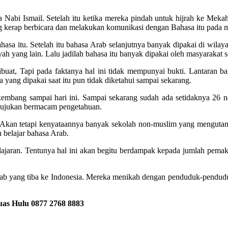
nya Nabi Ismail. Setelah itu ketika mereka pindah untuk hijrah ke M
ang kerap berbicara dan melakukan komunikasi dengan Bahasa itu pada
hasa itu. Setelah itu bahasa Arab selanjutnya banyak dipakai di wilay
 yang lain. Lalu jadilah bahasa itu banyak dipakai oleh masyarakat s
buat, Tapi pada faktanya hal ini tidak mempunyai bukti. Lantaran b
ang dipakai saat itu pun tidak diketahui sampai sekarang.
embang sampai hari ini. Sampai sekarang sudah ada setidaknya 26 n
 rujukan bermacam pengetahuan.
kan tetapi kenyataannya banyak sekolah non-muslim yang mengutamaka
 belajar bahasa Arab.
elajaran. Tentunya hal ini akan begitu berdampak kepada jumlah pema
rab yang tiba ke Indonesia. Mereka menikah dengan penduduk-penduduk
uas Hulu
0877 2768 8883