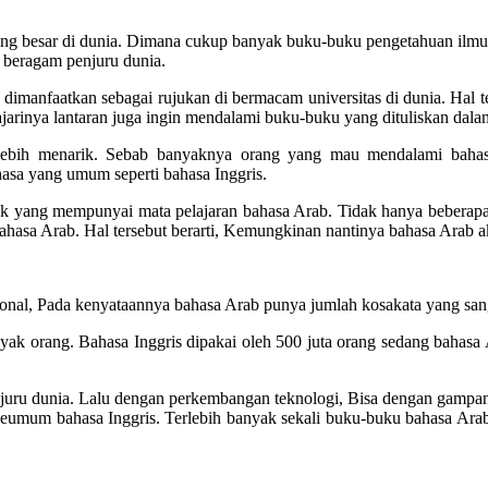
paling besar di dunia. Dimana cukup banyak buku-buku pengetahuan ilm
 beragam penjuru dunia.
dimanfaatkan sebagai rujukan di bermacam universitas di dunia. Hal 
jarinya lantaran juga ingin mendalami buku-buku yang dituliskan dala
ebih menarik. Sebab banyaknya orang yang mau mendalami bahas
asa yang umum seperti bahasa Inggris.
yak yang mempunyai mata pelajaran bahasa Arab. Tidak hanya beberapa 
hasa Arab. Hal tersebut berarti, Kemungkinan nantinya bahasa Arab 
onal, Pada kenyataannya bahasa Arab punya jumlah kosakata yang sang
nyak orang. Bahasa Inggris dipakai oleh 500 juta orang sedang bahasa
enjuru dunia. Lalu dengan perkembangan teknologi, Bisa dengan gampa
an seumum bahasa Inggris. Terlebih banyak sekali buku-buku bahasa Ara