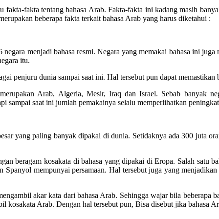
tu fakta-fakta tentang bahasa Arab. Fakta-fakta ini kadang masih banya
erupakan beberapa fakta terkait bahasa Arab yang harus diketahui :
r 26 negara menjadi bahasa resmi. Negara yang memakai bahasa ini juga
egara itu.
agai penjuru dunia sampai saat ini. Hal tersebut pun dapat memastikan
erupakan Arab, Algeria, Mesir, Iraq dan Israel. Sebab banyak ne
api sampai saat ini jumlah pemakainya selalu memperlihatkan peningkat
 besar yang paling banyak dipakai di dunia. Setidaknya ada 300 juta o
ngan beragam kosakata di bahasa yang dipakai di Eropa. Salah satu ba
n Spanyol mempunyai persamaan. Hal tersebut juga yang menjadikan b
mengambil akar kata dari bahasa Arab. Sehingga wajar bila beberapa bah
kosakata Arab. Dengan hal tersebut pun, Bisa disebut jika bahasa Ar