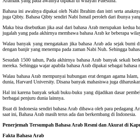
Aramaik yang pada awalnya dipakai di wilayah Palestina.
Bahasa ini awalnya dipakai oleh Nabi Ibrahim dan istri serta anak
juga Qibty. Bahasa Qibty sendiri Nabi Ismail peroleh dari ibunya y
Maka bisa disebutkan jika asal dari bahasa Arab merupakan kedua ba
jugalah yang pada akhirnya membawa bahasa Arab ke beberapa wilayah
Walau banyak yang mengatakan jika bahasa Arab ada sejak bumi di
dengan banjir yang menempa pada zaman Nabi Nuh. Sehingga bahasa y
Sesudah 1500 tahun, Pada akhirnya bahasa Arab banyak sekali berk
mereka. Sehingga wajar apabila bahasa Arab dipakai sebagai bahasa
Walau bahasa Arab mempunyai hubungan erat dengan agama Islam, A
dunia, Harvard University. Disana banyak mahasiswa juga diharuskan
Hal ini karena banyak sekali buku-buku yang dijadikan dasar pemb
berbagai penjuru dunia lainnya.
Buat di Indonesia sendiri bahasa Arab dibawa oleh para pedagang A
saat ini, Bahasa Arab masih terus ada dan berkembang di Indonesia.
Penerjemah Tersumpah Bahasa Arab Resmi dan Akurat di Kap
Fakta Bahasa Arab