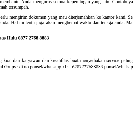
t membantu Anda mengurus semua kepentingan yang lain. Contohnya 
emah tersumpah.
perlu mengirim dokumen yang mau diterjemahkan ke kantor kami. Sete
anda. Hal ini tentu juga akan menghemat waktu dan tenaga anda. M
uas Hulu
0877 2768 8883
 kuat dari karyawan dan kreatifitas buat menyediakan service paling
al Grups : di no ponsel/whatsapp xl : +6287727688883 ponsel/whatsa