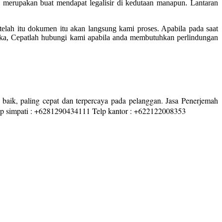
merupakan buat mendapat legalisir di kedutaan manapun. Lantaran
lah itu dokumen itu akan langsung kami proses. Apabila pada saat
aka, Cepatlah hubungi kami apabila anda membutuhkan perlindungan
 baik, paling cepat dan terpercaya pada pelanggan. Jasa Penerjemah
pp simpati : +6281290434111 Telp kantor : +622122008353