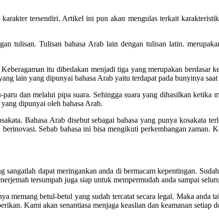
ter tersendiri. Artikel ini pun akan mengulas terkait karakteristik
an tulisan. Tulisan bahasa Arab lain dengan tulisan latin. merupakan 
. Keberagaman itu dibedakan menjadi tiga yang merupakan berdasar k
ang lain yang dipunyai bahasa Arab yaitu terdapat pada bunyinya saat
-paru dan melalui pipa suara. Sehingga suara yang dihasilkan ketika 
ik yang dipunyai oleh bahasa Arab.
kosakata. Bahasa Arab disebut sebagai bahasa yang punya kosakata ter
a berinovasi. Sebab bahasa ini bisa mengikuti perkembangan zaman. 
g sangatlah dapat meringankan anda di bermacam kepentingan. Sudah 
rjemah tersumpah juga siap untuk mempermudah anda sampai seluruh 
a memang betul-betul yang sudah tercatat secara legal. Maka anda tak
rikan. Kami akan senantiasa menjaga keaslian dan keamanan setiap 