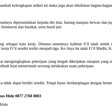
ambah kelengkapan artikel ini maka juga akan dituliskan bagian-bagian 
Umumnya diperuntukkan kepada diri kita, barang maupun hewan dan ju
 bertanwin dan harakat, serta huruf jarr.
ang sebagai kata kerja. Dimana umumnya kalimat fi’il ialah untuk 
kerja Fi’il sendiri terdiri menjadi tiga. Ke-3nya itu ialah Fi’il Madh
at mengungkapkan pekerjaan yang tengah dikerjakan maupun yang akan 
h pribadi buat memerintah seorang melakukan suatu pekerjaan.
a tidak dapat berdiri sendiri. Tetapi harus berdampingan dengan bent
uas Hulu
0877 2768 8883