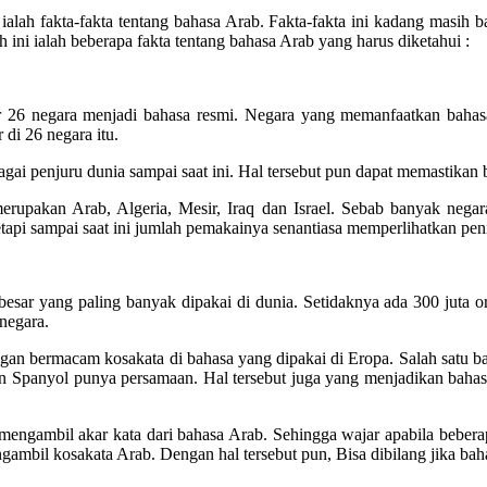
ialah fakta-fakta tentang bahasa Arab. Fakta-fakta ini kadang masih ba
ini ialah beberapa fakta tentang bahasa Arab yang harus diketahui :
itar 26 negara menjadi bahasa resmi. Negara yang memanfaatkan bahas
 di 26 negara itu.
agai penjuru dunia sampai saat ini. Hal tersebut pun dapat memastikan
rupakan Arab, Algeria, Mesir, Iraq dan Israel. Sebab banyak negar
tapi sampai saat ini jumlah pemakainya senantiasa memperlihatkan pen
g besar yang paling banyak dipakai di dunia. Setidaknya ada 300 juta
 negara.
gan bermacam kosakata di bahasa yang dipakai di Eropa. Salah satu b
 Spanyol punya persamaan. Hal tersebut juga yang menjadikan bahasa
 mengambil akar kata dari bahasa Arab. Sehingga wajar apabila beberap
mbil kosakata Arab. Dengan hal tersebut pun, Bisa dibilang jika baha