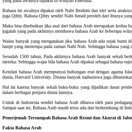
yang pada awalnya dipakai di wilayah Palestina.
Bahasa ini awalnya dipakai oleh Nabi Ibrahim dan istri serta anak
juga Qibty. Bahasa Qibty sendiri Nabi Ismail peroleh dari ibunya y
Maka bisa disebutkan jika asal dari bahasa Arab merupakan kedua ba
jugalah yang pada akhirnya membawa bahasa Arab ke beberapa wilayah
Walau banyak yang mengatakan jika bahasa Arab ada sejak bumi dib
banjir yang menempa pada zaman Nabi Nuh. Sehingga bahasa yang dipa
Sesudah 1500 tahun, Pada akhirnya bahasa Arab banyak sekali berk
mereka. Sehingga wajar bila bahasa Arab dipakai sebagai bahasa ru
Kendati bahasa Arab mempunyai hubungan erat dengan agama Islam,
dunia, Harvard University. Disana banyak mahasiswa juga diharuskan
Hal ini karena banyak sekali buku-buku yang dijadikan dasar pem
dalam berbagai penjuru dunia lainnya.
Untuk di Indonesia sendiri bahasa Arab dibawa oleh para pedagan
Sampai saat ini, Bahasa Arab masih terus ada dan berkembang di Indo
Penerjemah Tersumpah Bahasa Arab Resmi dan Akurat di Ja
Fakta Bahasa Arab