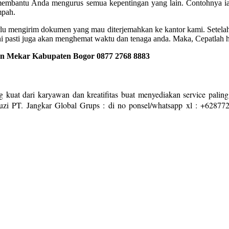
 membantu Anda mengurus semua kepentingan yang lain. Contohnya ial
mpah.
rlu mengirim dokumen yang mau diterjemahkan ke kantor kami. Setelah
ini pasti juga akan menghemat waktu dan tenaga anda. Maka, Cepatlah
bon Mekar Kabupaten Bogor
0877 2768 8883
 kuat dari karyawan dan kreatifitas buat menyediakan service paling
zi PT. Jangkar Global Grups : di no ponsel/whatsapp xl : +628772