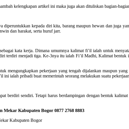
ambah kelengkapan artikel ini maka juga akan dituliskan bagian-bagian
nya diperuntukkan kepada diri kita, barang maupun hewan dan juga yan
nwin dan harakat, serta huruf jarr.
 sebagai kata kerja. Dimana umumnya kalimat fi’il ialah untuk menya
endiri terdiri menjadi tiga. Ke-3nya itu ialah Fi’il Madhi, Kalimat be
ntuk mengungkapkan pekerjaan yang tengah dijalankan maupun yang aka
il ini ialah pribadi buat memerintah seorang melakukan suatu pekerjaan
dapat berdiri sendiri. Tetapi harus berdampingan dengan bentuk kalim
bon Mekar Kabupaten Bogor
0877 2768 8883