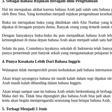
3. Sebagai Bahasa Rujukan Beragam Ilmu Pengetahuan
Hal ini merupakan akibat karena bahasa Arab jadi salah satu bahas
oleh Ibnu Sina, Yang kemudian menjadi rujukan pengetahuan kesehat
Buku ini merupakan buku yang dituliskan oleh Abu Nashar yang ke
dipakai di beragam penjuru dunia. Banyak orang yang tertarik untuk
Dengan banyaknya buku-buku itu pun menjadikan bahasa Arab leb
kemungkinan di masa depan bahasa Arab akan menjadi salah satu bah
Selain itu pun, Contohnya layaknya sekolah di Indonesia telah ban
punya pemerintah pun banyak sekali yang mengutamakan pelajaran ba
4. Punya Kosakata Lebih Dari Bahasa Inggris
Walaupun tidak memperoleh posisi kedudukan jadi bahasa internasio
Akan tetapi sayangnya bahasa ini masih kalah dalam segi dipakai ol
Arab masih kalah dibanding dalam bahasa Inggris.
Akan tetapi sampai saat ini bahasa Arab selalu berkembang di berba
Maka dari itu, Tidak bisa dipungkiri jika bahasa Arab bisa jadi ak
tentu akan begitu mempengaruhi seseorang buat belajar bahasa Arab.
5. Terbagi Menjadi 3 Jenis