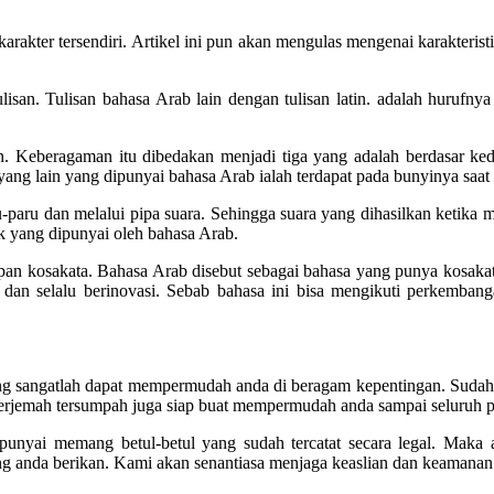
ter tersendiri. Artikel ini pun akan mengulas mengenai karakteristik
isan. Tulisan bahasa Arab lain dengan tulisan latin. adalah hurufnya 
n. Keberagaman itu dibedakan menjadi tiga yang adalah berdasar ke
ang lain yang dipunyai bahasa Arab ialah terdapat pada bunyinya saat
-paru dan melalui pipa suara. Sehingga suara yang dihasilkan ketika 
nik yang dipunyai oleh bahasa Arab.
pan kosakata. Bahasa Arab disebut sebagai bahasa yang punya kosakat
an selalu berinovasi. Sebab bahasa ini bisa mengikuti perkembang
g sangatlah dapat mempermudah anda di beragam kepentingan. Sudah 
jemah tersumpah juga siap buat mempermudah anda sampai seluruh pr
nyai memang betul-betul yang sudah tercatat secara legal. Maka a
ng anda berikan. Kami akan senantiasa menjaga keaslian dan keamanan