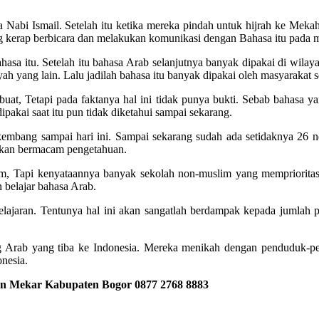
nya Nabi Ismail. Setelah itu ketika mereka pindah untuk hijrah ke M
ang kerap berbicara dan melakukan komunikasi dengan Bahasa itu pada
hasa itu. Setelah itu bahasa Arab selanjutnya banyak dipakai di wilay
 yang lain. Lalu jadilah bahasa itu banyak dipakai oleh masyarakat s
uat, Tetapi pada faktanya hal ini tidak punya bukti. Sebab bahasa 
kai saat itu pun tidak diketahui sampai sekarang.
embang sampai hari ini. Sampai sekarang sudah ada setidaknya 26 n
jukan bermacam pengetahuan.
 Tapi kenyataannya banyak sekolah non-muslim yang memprioritaska
 belajar bahasa Arab.
belajaran. Tentunya hal ini akan sangatlah berdampak kepada jumlah
g Arab yang tiba ke Indonesia. Mereka menikah dengan penduduk-pen
nesia.
bon Mekar Kabupaten Bogor
0877 2768 8883