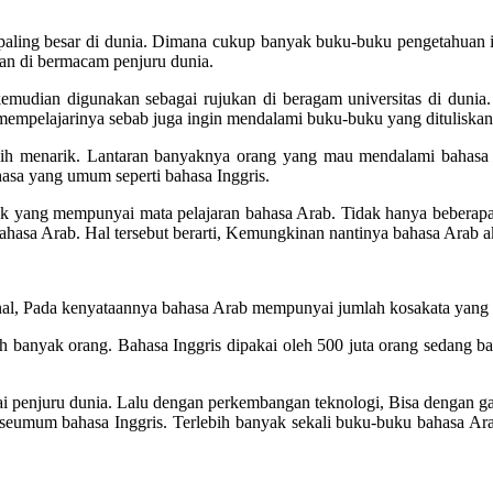
a paling besar di dunia. Dimana cukup banyak buku-buku pengetahuan
an di bermacam penjuru dunia.
mudian digunakan sebagai rujukan di beragam universitas di dunia.
 mempelajarinya sebab juga ingin mendalami buku-buku yang dituliska
ih menarik. Lantaran banyaknya orang yang mau mendalami bahasa 
asa yang umum seperti bahasa Inggris.
yak yang mempunyai mata pelajaran bahasa Arab. Tidak hanya beberapa 
hasa Arab. Hal tersebut berarti, Kemungkinan nantinya bahasa Arab a
nal, Pada kenyataannya bahasa Arab mempunyai jumlah kosakata yang b
eh banyak orang. Bahasa Inggris dipakai oleh 500 juta orang sedang b
gai penjuru dunia. Lalu dengan perkembangan teknologi, Bisa dengan 
an seumum bahasa Inggris. Terlebih banyak sekali buku-buku bahasa Ar