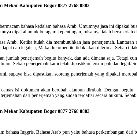
bon Mekar Kabupaten Bogor
0877 2768 8883
ermacam bahasa kedalam bahasa Arab. Umumnya jasa ini dipakai buat
umnya dipakai untuk beragam kepentingan, misalnya ialah bersekolah di
asa Arab, Ketika itulah dia membutuhkan jasa penerjemah. Lantaran 
endapat cap legalisir, Maka dokumen itu tidak akan diterima. Sebab tida
kan jumlah penerjemah begitu banyak, dan ada dimana saja. Tetapi cu
 ini. Sebab penerjemah kami telah dipastikan tersumpah dan legal. S
ami, supaya bisa dipastikan seorang penerjemah yang dipakai merupak
u cemas isi dokumen akan berubah ataupun dirubah. Dengan begitu,
erjemahan dari penerjemah yang sudah terdaftar secara hukum. Seba
bon Mekar Kabupaten Bogor
0877 2768 8883
am bahasa Inggris, Bahasa Arab pun yaitu bahasa perkembangan dari b