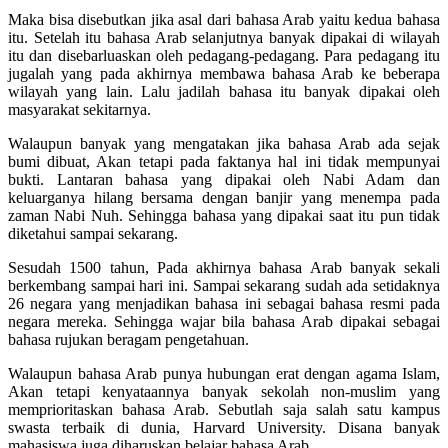
Maka bisa disebutkan jika asal dari bahasa Arab yaitu kedua bahasa
itu. Setelah itu bahasa Arab selanjutnya banyak dipakai di wilayah
itu dan disebarluaskan oleh pedagang-pedagang. Para pedagang itu
jugalah yang pada akhirnya membawa bahasa Arab ke beberapa
wilayah yang lain. Lalu jadilah bahasa itu banyak dipakai oleh
masyarakat sekitarnya.
Walaupun banyak yang mengatakan jika bahasa Arab ada sejak
bumi dibuat, Akan tetapi pada faktanya hal ini tidak mempunyai
bukti. Lantaran bahasa yang dipakai oleh Nabi Adam dan
keluarganya hilang bersama dengan banjir yang menempa pada
zaman Nabi Nuh. Sehingga bahasa yang dipakai saat itu pun tidak
diketahui sampai sekarang.
Sesudah 1500 tahun, Pada akhirnya bahasa Arab banyak sekali
berkembang sampai hari ini. Sampai sekarang sudah ada setidaknya
26 negara yang menjadikan bahasa ini sebagai bahasa resmi pada
negara mereka. Sehingga wajar bila bahasa Arab dipakai sebagai
bahasa rujukan beragam pengetahuan.
Walaupun bahasa Arab punya hubungan erat dengan agama Islam,
Akan tetapi kenyataannya banyak sekolah non-muslim yang
memprioritaskan bahasa Arab. Sebutlah saja salah satu kampus
swasta terbaik di dunia, Harvard University. Disana banyak
mahasiswa juga diharuskan belajar bahasa Arab.