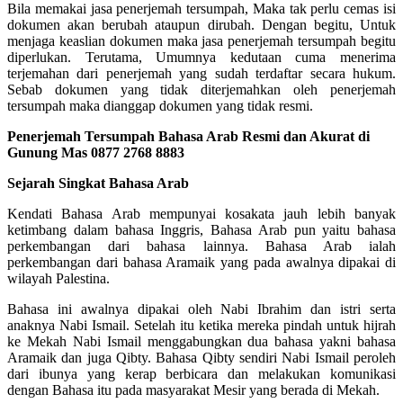
Bila memakai jasa penerjemah tersumpah, Maka tak perlu cemas isi
dokumen akan berubah ataupun dirubah. Dengan begitu, Untuk
menjaga keaslian dokumen maka jasa penerjemah tersumpah begitu
diperlukan. Terutama, Umumnya kedutaan cuma menerima
terjemahan dari penerjemah yang sudah terdaftar secara hukum.
Sebab dokumen yang tidak diterjemahkan oleh penerjemah
tersumpah maka dianggap dokumen yang tidak resmi.
Penerjemah Tersumpah Bahasa Arab Resmi dan Akurat di
Gunung Mas
0877 2768 8883
Sejarah Singkat Bahasa Arab
Kendati Bahasa Arab mempunyai kosakata jauh lebih banyak
ketimbang dalam bahasa Inggris, Bahasa Arab pun yaitu bahasa
perkembangan dari bahasa lainnya. Bahasa Arab ialah
perkembangan dari bahasa Aramaik yang pada awalnya dipakai di
wilayah Palestina.
Bahasa ini awalnya dipakai oleh Nabi Ibrahim dan istri serta
anaknya Nabi Ismail. Setelah itu ketika mereka pindah untuk hijrah
ke Mekah Nabi Ismail menggabungkan dua bahasa yakni bahasa
Aramaik dan juga Qibty. Bahasa Qibty sendiri Nabi Ismail peroleh
dari ibunya yang kerap berbicara dan melakukan komunikasi
dengan Bahasa itu pada masyarakat Mesir yang berada di Mekah.