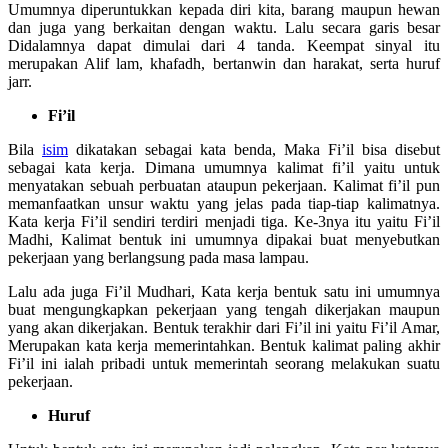
Umumnya diperuntukkan kepada diri kita, barang maupun hewan
dan juga yang berkaitan dengan waktu. Lalu secara garis besar
Didalamnya dapat dimulai dari 4 tanda. Keempat sinyal itu
merupakan Alif lam, khafadh, bertanwin dan harakat, serta huruf
jarr.
Fi’il
Bila
isim
dikatakan sebagai kata benda, Maka Fi’il bisa disebut
sebagai kata kerja. Dimana umumnya kalimat fi’il yaitu untuk
menyatakan sebuah perbuatan ataupun pekerjaan. Kalimat fi’il pun
memanfaatkan unsur waktu yang jelas pada tiap-tiap kalimatnya.
Kata kerja Fi’il sendiri terdiri menjadi tiga. Ke-3nya itu yaitu Fi’il
Madhi, Kalimat bentuk ini umumnya dipakai buat menyebutkan
pekerjaan yang berlangsung pada masa lampau.
Lalu ada juga Fi’il Mudhari, Kata kerja bentuk satu ini umumnya
buat mengungkapkan pekerjaan yang tengah dikerjakan maupun
yang akan dikerjakan. Bentuk terakhir dari Fi’il ini yaitu Fi’il Amar,
Merupakan kata kerja memerintahkan. Bentuk kalimat paling akhir
Fi’il ini ialah pribadi untuk memerintah seorang melakukan suatu
pekerjaan.
Huruf