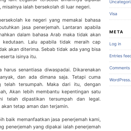
Uncategor
isalnya ialah bersekolah di luar negeri.
Visa
bersekolah ke negeri yang memakai bahasa
butuhkan jasa penerjemah. Lantaran apabila
META
emahkan dalam bahasa Arab maka tidak akan
i kedutaan. Lalu apabila tidak meraih cap
Log in
idak akan diterima. Sebab tidak ada yang bisa
Entries fee
serta isinya itu.
Comments 
a harus senantiasa diwaspadai. Dikarenakan
banyak, dan ada dimana saja. Tetapi cuma
WordPress.
 telah tersumpah. Maka dari itu, dengan
ah, Akan lebih membantu kepentingan satu
i telah dipastikan tersumpah dan legal.
 akan tetap aman dan terjamin.
ebih baik memanfaatkan jasa penerjemah kami,
ng penerjemah yang dipakai ialah penerjemah