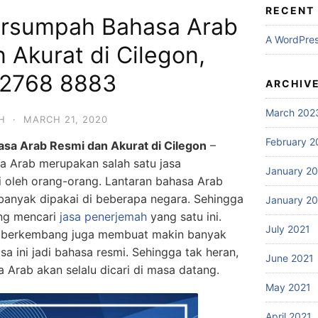
RECENT
ersumpah Bahasa Arab
A WordPre
n Akurat di Cilegon,
 2768 8883
ARCHIV
March 202
H
·
MARCH 21, 2020
February 2
a Arab Resmi dan Akurat di Cilegon
–
 Arab merupakan salah satu jasa
January 2
i oleh orang-orang. Lantaran bahasa Arab
 banyak dipakai di beberapa negara. Sehingga
January 2
ang mencari
jasa penerjemah
yang satu ini.
July 2021
a berkembang juga membuat makin banyak
a ini jadi bahasa resmi. Sehingga tak heran,
June 2021
Arab akan selalu dicari di masa datang.
May 2021
April 2021