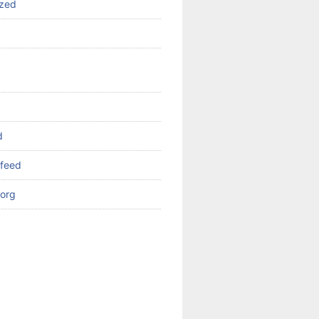
ized
d
feed
org