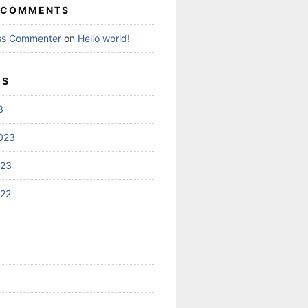
 COMMENTS
ss Commenter
on
Hello world!
ES
3
023
023
022