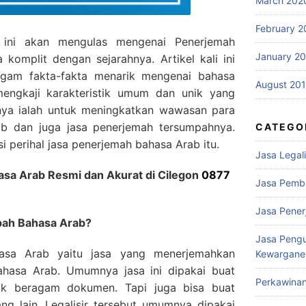
March 202
February 2
li ini akan mengulas mengenai Penerjemah
January 2
komplit dengan sejarahnya. Artikel kali ini
gam fakta-fakta menarik mengenai bahasa
August 20
engkaji karakteristik umum dan unik yang
nnya ialah untuk meningkatkan wawasan para
b dan juga jasa penerjemah tersumpahnya.
CATEGO
i perihal jasa penerjemah bahasa Arab itu.
Jasa Legali
a Arab Resmi dan Akurat di Cilegon
0877
Jasa Pemb
Jasa Pene
pah Bahasa Arab?
Jasa Peng
asa Arab yaitu jasa yang menerjemahkan
Kewargane
hasa Arab. Umumnya jasa ini dipakai buat
Perkawina
tuk beragam dokumen. Tapi juga bisa buat
ng lain. Legalisir tersebut umumnya dipakai