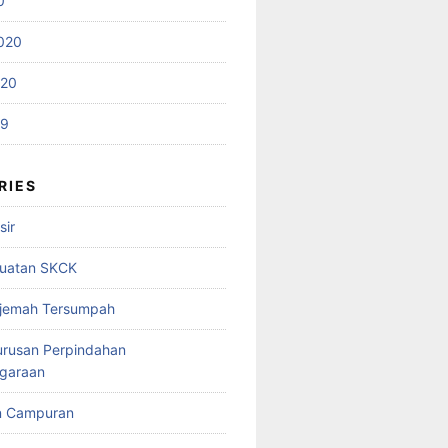
0
020
020
19
RIES
sir
uatan SKCK
rjemah Tersumpah
urusan Perpindahan
garaan
n Campuran