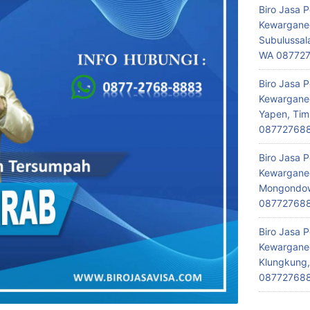
Biro Jasa 
Kewarganeg
Subulussal
WA 08772
Biro Jasa 
Kewarganeg
Yapen, Tim
08772768
Biro Jasa 
Kewarganeg
Mongondow,
08772768
Biro Jasa 
Kewarganeg
Klungkung,
08772768