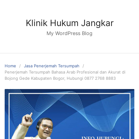
Skip
to
content
Klinik Hukum Jangkar
My WordPress Blog
Home
Jasa Penerjemah Tersumpah
Penerjemah Tersumpah Bahasa Arab Profesional dan Akurat di
Bojong Gede Kabupaten Bogor, Hubungi 0877 2768 8883