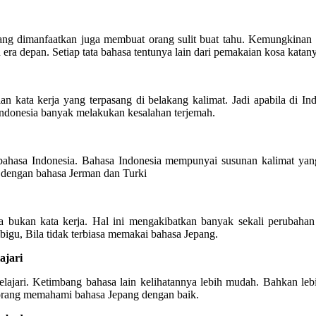
ang dimanfaatkan juga membuat orang sulit buat tahu. Kemungkinan 
 era depan. Setiap tata bahasa tentunya lain dari pemakaian kosa katan
an kata kerja yang terpasang di belakang kalimat. Jadi apabila di
Indonesia banyak melakukan kesalahan terjemah.
bahasa Indonesia. Bahasa Indonesia mempunyai susunan kalimat ya
 dengan bahasa Jerman dan Turki
a bukan kata kerja. Hal ini mengakibatkan banyak sekali perubahan 
bigu, Bila tidak terbiasa memakai bahasa Jepang.
ajari
pelajari. Ketimbang bahasa lain kelihatannya lebih mudah. Bahkan le
a orang memahami bahasa Jepang dengan baik.