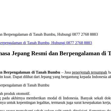
dan Berpengalaman di Tanah Bumbu, Hubungi 0877 2768 8883
asa Jepang Resmi dan Berpengalaman di 
dan Berpengalaman di Tanah Bumbu
– Jasa
penerjemah tersumpah
ba
kin kuat. Dapat dilihat dari Jepang yang bergantung kepada Indonesia
ah produk otomotif.
g pada akhirnya memberikan modal di Indonesia. Banyak sekali do
 untuk kepentingan legalitas, termasuk juga surat kesepakatan kerja,
emua orang memahami sebab cukup sulit untuk dipelajari. Sementara do