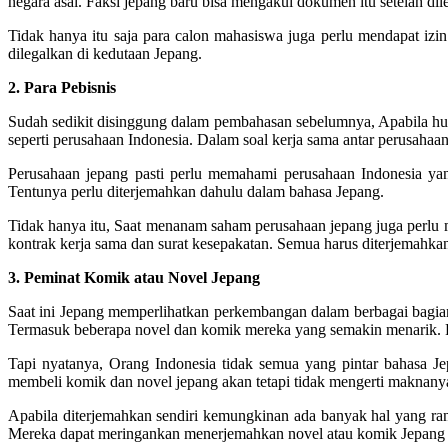
negara asal. Faksi jepang baru bisa mengakui dokumen itu setelah di
Tidak hanya itu saja para calon mahasiswa juga perlu mendapat izin
dilegalkan di kedutaan Jepang.
2. Para Pebisnis
Sudah sedikit disinggung dalam pembahasan sebelumnya, Apabila hubu
seperti perusahaan Indonesia. Dalam soal kerja sama antar perusahaan
Perusahaan jepang pasti perlu memahami perusahaan Indonesia yang
Tentunya perlu diterjemahkan dahulu dalam bahasa Jepang.
Tidak hanya itu, Saat menanam saham perusahaan jepang juga perlu m
kontrak kerja sama dan surat kesepakatan. Semua harus diterjemahka
3. Peminat Komik atau Novel Jepang
Saat ini Jepang memperlihatkan perkembangan dalam berbagai bagian
Termasuk beberapa novel dan komik mereka yang semakin menarik. Pen
Tapi nyatanya, Orang Indonesia tidak semua yang pintar bahasa J
membeli komik dan novel jepang akan tetapi tidak mengerti maknanya
Apabila diterjemahkan sendiri kemungkinan ada banyak hal yang ran
Mereka dapat meringankan menerjemahkan novel atau komik Jepang j