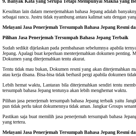
9. Banyak Kata yang Serupa Tetapi Mempunyai Makna yang B
Kesulitan lain dalam menerjemahkan bahasa Jepang adalah banyakny
sebagai rancu. Justru tidak nyambung antara kalimat satu dengan yang
Melayani Jasa Penerjemah Tersumpah Bahasa Jepang Resmi d
Pilihan Jasa Penerjemah Tersumpah Bahasa Jepang Terbaik
Sudah sedikit dijelaskan pada pembahasan sebelumnya apabila tern
Jepang. Apalagi buat keperluan menterjemahkan dokumen penting. M
Dokumen yang diterjemahkan tentu akurat.
Tentu tidak mau bukan, Dokumen resmi yang akan diterjemahkan mala
atau kerja disana. Bisa-bisa tidak berhasil pergi apabila dokumen tida
Lebih hemat waktu, Lantaran bila diterjemahkan sendiri tentu me
tersumpah bahasa Jepang tentunya akan lebih menghemat waktu.
Pilihan jasa penerjemah tersumpah bahasa Jepang terbaik yaitu Ja
pun tidak perlu takut dokumennya tidak aman. Jangkar Groups senant
Pastikan saja buat memilih jasa penerjemah tersumpah bahasa Jepang
yang tertera.
Melayani Jasa Penerjemah Tersumpah Bahasa Jepang Resmi d