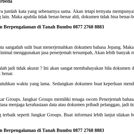
erbeda
a jumlah kata yang sebenarnya sama. Akan tetapi ternyata mempunyai
 lain. Maka apabila tidak benar-benar ahli, dokumen tidak bisa benar-b
an Berpengalaman di Tanah Bumbu 0877 2768 8883
yata sangatlah sulit buat menerjemahkan dokumen bahasa Jepang. Maka
inimal menggunakan jasa penerjemah tersumpah, Akan lebih banyak m
h jadi tidak akurat ? Ini akan sangat membahayakan bila dokumen dip
k benar.
mbutuhkan waktu yang lama. Sedangkan dokumen buat keperluan mend
ngkar Groups. Jangkar Groups memiliki tenaga sworn Penerjemah bahas
iasa menjaga kerahasiaan data atau dokumen pribadi pelanggan, jadi ti
 terbaik seperti Jangkar Groups. Buat informasi lebih lanjut silakan
an Berpengalaman di Tanah Bumbu 0877 2768 8883