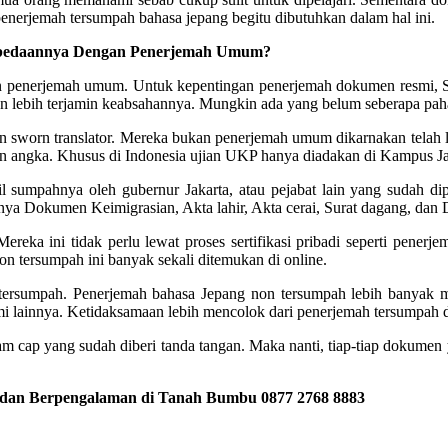
 penerjemah tersumpah bahasa jepang begitu dibutuhkan dalam hal ini.
erbedaannya Dengan Penerjemah Umum?
n penerjemah umum. Untuk kepentingan penerjemah dokumen resmi, Se
 lebih terjamin keabsahannya. Mungkin ada yang belum seberapa pah
sworn translator. Mereka bukan penerjemah umum dikarnakan telah lu
gan angka. Khusus di Indonesia ujian UKP hanya diadakan di Kampus Ja
l sumpahnya oleh gubernur Jakarta, atau pejabat lain yang sudah dip
a Dokumen Keimigrasian, Akta lahir, Akta cerai, Surat dagang, dan 
ka ini tidak perlu lewat proses sertifikasi pribadi seperti pener
on tersumpah ini banyak sekali ditemukan di online.
ersumpah. Penerjemah bahasa Jepang non tersumpah lebih banyak m
smi lainnya. Ketidaksamaan lebih mencolok dari penerjemah tersumpah 
m cap yang sudah diberi tanda tangan. Maka nanti, tiap-tiap dokumen
 dan Berpengalaman di Tanah Bumbu 0877 2768 8883