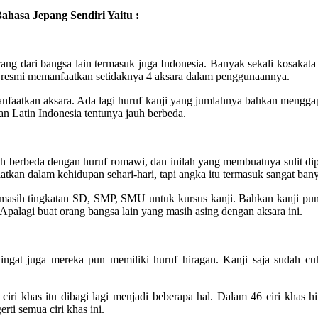
hasa Jepang Sendiri Yaitu :
rang dari bangsa lain termasuk juga Indonesia. Banyak sekali kosaka
 resmi memanfaatkan setidaknya 4 aksara dalam penggunaannya.
nfaatkan aksara. Ada lagi huruf kanji yang jumlahnya bahkan menggap
an Latin Indonesia tentunya jauh berbeda.
auh berbeda dengan huruf romawi, dan inilah yang membuatnya sulit di
kan dalam kehidupan sehari-hari, tapi angka itu termasuk sangat ban
 masih tingkatan SD, SMP, SMU untuk kursus kanji. Bahkan kanji pun
 Apalagi buat orang bangsa lain yang masih asing dengan aksara ini.
ingat juga mereka pun memiliki huruf hiragan. Kanji saja sudah cuk
i khas itu dibagi lagi menjadi beberapa hal. Dalam 46 ciri khas hirag
ti semua ciri khas ini.