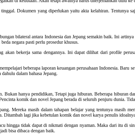
legalkan di kedutaan. Akan tetapi awalnya harus diterjemahkan dulu ke
 tinggal. Dokumen yang diperlukan yaitu akta kelahiran. Tentunya sa
ngan bilateral antara Indonesia dan Jepang semakin baik. Ini artiny
 beda negara pasti perlu prosedur khusus.
 akan bekerja sama dengannya. Ini dapat dilihat dari profile perus
empelajari beberapa laporan keuangan perusahaan Indonesia. Baru setel
n dahulu dalam bahasa Jepang.
. Bukan hanya pendidikan, Tetapi juga hiburan. Beberapa hiburan dar
cinta komik dan novel Jepang berada di seluruh penjuru dunia. Tidak
epang. Mereka masih dalam tahapan belajar yang tentunya masih memi
. Ditambah lagi jika kebetulan komik dan novel karya penulis idoalnya
cu hingga tidak dapat di nikmati dengan nyaman. Maka dari itu di si
adi bisa dibaca dengan baik.