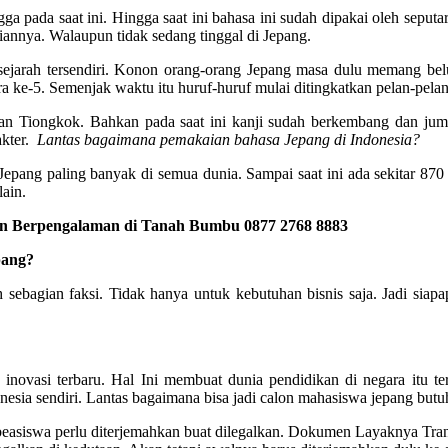
 pada saat ini. Hingga saat ini bahasa ini sudah dipakai oleh seputar 
iannya. Walaupun tidak sedang tinggal di Jepang.
 sejarah tersendiri. Konon orang-orang Jepang masa dulu memang be
era ke-5. Semenjak waktu itu huruf-huruf mulai ditingkatkan pelan-pelan
atan Tiongkok. Bahkan pada saat ini kanji sudah berkembang dan juml
akter.
Lantas bagaimana pemakaian bahasa Jepang di Indonesia?
 Jepang paling banyak di semua dunia. Sampai saat ini ada sekitar 870
lain.
an Berpengalaman di Tanah Bumbu 0877 2768 8883
pang?
eh sebagian faksi. Tidak hanya untuk kebutuhan bisnis saja. Jadi s
ovasi terbaru. Hal Ini membuat dunia pendidikan di negara itu terb
nesia sendiri. Lantas bagaimana bisa jadi calon mahasiswa jepang but
asiswa perlu diterjemahkan buat dilegalkan. Dokumen Layaknya Transk