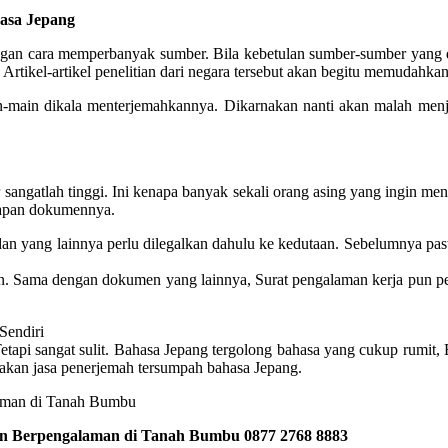
asa Jepang
engan cara memperbanyak sumber. Bila kebetulan sumber-sumber yang 
 Artikel-artikel penelitian dari negara tersebut akan begitu memudahkan
ain-main dikala menterjemahkannya. Dikarnakan nanti akan malah men
sangatlah tinggi. Ini kenapa banyak sekali orang asing yang ingin men
gkapan dokumennya.
 dan yang lainnya perlu dilegalkan dahulu ke kedutaan. Sebelumnya pa
n. Sama dengan dokumen yang lainnya, Surat pengalaman kerja pun per
Sendiri
tapi sangat sulit. Bahasa Jepang tergolong bahasa yang cukup rumit, 
kan jasa penerjemah tersumpah bahasa Jepang.
an Berpengalaman di Tanah Bumbu 0877 2768 8883