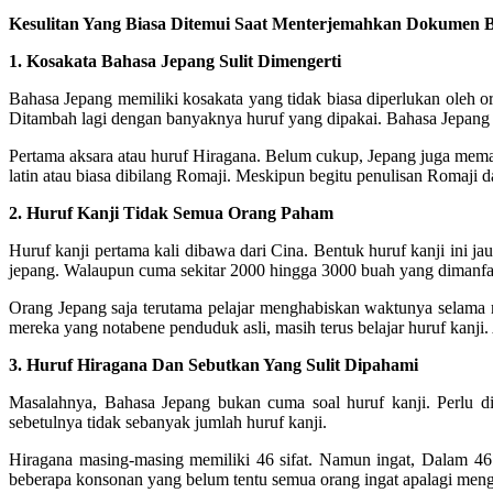
Kesulitan Yang Biasa Ditemui Saat Menterjemahkan Dokumen Ba
1. Kosakata Bahasa Jepang Sulit Dimengerti
Bahasa Jepang memiliki kosakata yang tidak biasa diperlukan oleh o
Ditambah lagi dengan banyaknya huruf yang dipakai. Bahasa Jepang
Pertama aksara atau huruf Hiragana. Belum cukup, Jepang juga mema
latin atau biasa dibilang Romaji. Meskipun begitu penulisan Romaji d
2. Huruf Kanji Tidak Semua Orang Paham
Huruf kanji pertama kali dibawa dari Cina. Bentuk huruf kanji ini j
jepang. Walaupun cuma sekitar 2000 hingga 3000 buah yang dimanfaat
Orang Jepang saja terutama pelajar menghabiskan waktunya selama
mereka yang notabene penduduk asli, masih terus belajar huruf kanji.
3. Huruf Hiragana Dan Sebutkan Yang Sulit Dipahami
Masalahnya, Bahasa Jepang bukan cuma soal huruf kanji. Perlu di
sebetulnya tidak sebanyak jumlah huruf kanji.
Hiragana masing-masing memiliki 46 sifat. Namun ingat, Dalam 46 cir
beberapa konsonan yang belum tentu semua orang ingat apalagi menger