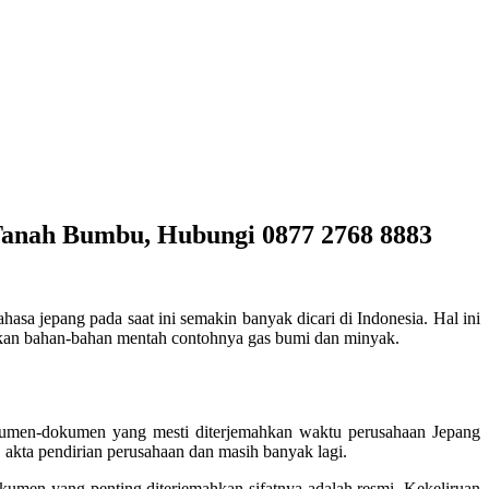
Tanah Bumbu, Hubungi 0877 2768 8883
hasa jepang pada saat ini semakin banyak dicari di Indonesia. Hal ini
 akan bahan-bahan mentah contohnya gas bumi dan minyak.
kumen-dokumen yang mesti diterjemahkan waktu perusahaan Jepang
 akta pendirian perusahaan dan masih banyak lagi.
kumen yang penting diterjemahkan sifatnya adalah resmi. Kekeliruan