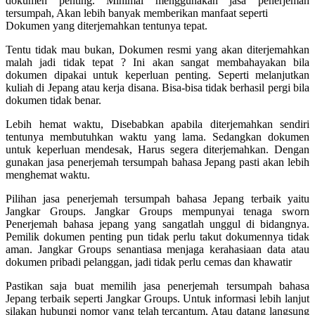
dokumen penting. Minimal menggunakan jasa penerjemah
tersumpah, Akan lebih banyak memberikan manfaat seperti
Dokumen yang diterjemahkan tentunya tepat.
Tentu tidak mau bukan, Dokumen resmi yang akan diterjemahkan
malah jadi tidak tepat ? Ini akan sangat membahayakan bila
dokumen dipakai untuk keperluan penting. Seperti melanjutkan
kuliah di Jepang atau kerja disana. Bisa-bisa tidak berhasil pergi bila
dokumen tidak benar.
Lebih hemat waktu, Disebabkan apabila diterjemahkan sendiri
tentunya membutuhkan waktu yang lama. Sedangkan dokumen
untuk keperluan mendesak, Harus segera diterjemahkan. Dengan
gunakan jasa penerjemah tersumpah bahasa Jepang pasti akan lebih
menghemat waktu.
Pilihan jasa penerjemah tersumpah bahasa Jepang terbaik yaitu
Jangkar Groups. Jangkar Groups mempunyai tenaga sworn
Penerjemah bahasa jepang yang sangatlah unggul di bidangnya.
Pemilik dokumen penting pun tidak perlu takut dokumennya tidak
aman. Jangkar Groups senantiasa menjaga kerahasiaan data atau
dokumen pribadi pelanggan, jadi tidak perlu cemas dan khawatir
Pastikan saja buat memilih jasa penerjemah tersumpah bahasa
Jepang terbaik seperti Jangkar Groups. Untuk informasi lebih lanjut
silakan hubungi nomor yang telah tercantum, Atau datang langsung