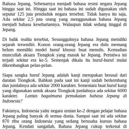
Bahasa Jepang, Sebenarnya menjadi bahasa resmi negara Jepang
hingga saat ini. Hingga saat ini bahasa ini sudah digunakan oleh
seputar 125 juta penduduk negara tersebut. Tidak hanya itu saja,
Ada sekitar 2,5 juta orang yang menggunakan bahasa Jepang
menjadi bahasa kesehariannya. Walaupun tidak sedang tinggal di
Jepang.
Di balik realita tersebut, Sesungguhnya bahasa Jepang memiliki
sejarah tersendiri. Konon orang-orang Jepang era dulu memang
belum memiliki model huruf khusus buat menulis. Kemudian
muncullah aksara Tiongkok yang masuk ke Jepang. Peristiwa ini
terjadi sekitar era ke-5. Semenjak dikala itu huruf-huruf mulai
dikembangkan pelan-pelan.
Siapa sangka huruf Jepang adalah kanji merupakan berasal dari
daratan Tiongkok. Bahkan pada saat ini kanji sudah berkembang
dan jumlahnya ada sekitar 2000 karakter. Sementara buat huruf kanji
yang digunakan untuk aksara Tiongkok jumlahnya ada sekitar 6000
karakter.
Lantas bagaimana pemakaian bahasa Jepang di
Indonesia?
Faktanya, Indonesia yaitu negara urutan ke-2 dengan pelajar bahasa
Jepang paling banyak di semua dunia. Sampai saat ini ada sekitar
870 ribu orang Indonesia yang sedang berusaha kursus bahasa
Jepang. Kendati sangatlah, Bahasa Jepang cukup terkenal di