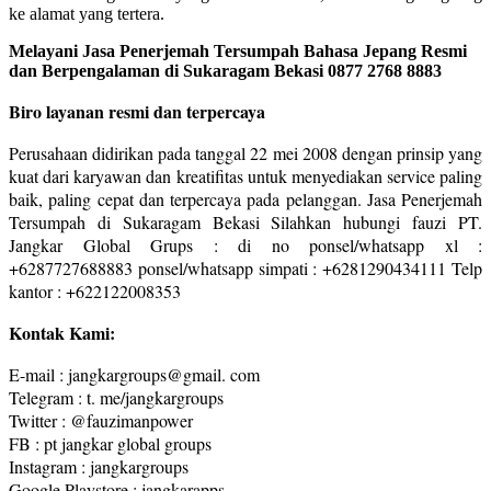
ke alamat yang tertera.
Melayani Jasa Penerjemah Tersumpah Bahasa Jepang Resmi
dan Berpengalaman di Sukaragam Bekasi 0877 2768 8883
Biro layanan resmi dan terpercaya
Perusahaan didirikan pada tanggal 22 mei 2008 dengan prinsip yang
kuat dari karyawan dan kreatifitas untuk menyediakan service paling
baik, paling cepat dan terpercaya pada pelanggan. Jasa Penerjemah
Tersumpah di Sukaragam Bekasi Silahkan hubungi fauzi PT.
Jangkar Global Grups : di no ponsel/whatsapp xl :
+6287727688883 ponsel/whatsapp simpati : +6281290434111 Telp
kantor : +622122008353
Kontak Kami:
E-mail : jangkargroups@gmail. com
Telegram : t. me/jangkargroups
Twitter : @fauzimanpower
FB : pt jangkar global groups
Instagram : jangkargroups
Google Playstore : jangkarapps