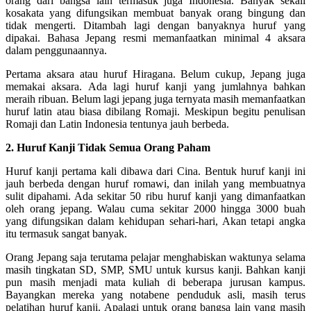
orang dari bangsa lain termasuk juga Indonesia. Banyak sekali
kosakata yang difungsikan membuat banyak orang bingung dan
tidak mengerti. Ditambah lagi dengan banyaknya huruf yang
dipakai. Bahasa Jepang resmi memanfaatkan minimal 4 aksara
dalam penggunaannya.
Pertama aksara atau huruf Hiragana. Belum cukup, Jepang juga
memakai aksara. Ada lagi huruf kanji yang jumlahnya bahkan
meraih ribuan. Belum lagi jepang juga ternyata masih memanfaatkan
huruf latin atau biasa dibilang Romaji. Meskipun begitu penulisan
Romaji dan Latin Indonesia tentunya jauh berbeda.
2. Huruf Kanji Tidak Semua Orang Paham
Huruf kanji pertama kali dibawa dari Cina. Bentuk huruf kanji ini
jauh berbeda dengan huruf romawi, dan inilah yang membuatnya
sulit dipahami. Ada sekitar 50 ribu huruf kanji yang dimanfaatkan
oleh orang jepang. Walau cuma sekitar 2000 hingga 3000 buah
yang difungsikan dalam kehidupan sehari-hari, Akan tetapi angka
itu termasuk sangat banyak.
Orang Jepang saja terutama pelajar menghabiskan waktunya selama
masih tingkatan SD, SMP, SMU untuk kursus kanji. Bahkan kanji
pun masih menjadi mata kuliah di beberapa jurusan kampus.
Bayangkan mereka yang notabene penduduk asli, masih terus
pelatihan huruf kanji. Apalagi untuk orang bangsa lain yang masih