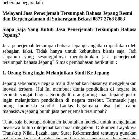
beberapa negara lain.
Melayani Jasa Penerjemah Tersumpah Bahasa Jepang Resmi
dan Berpengalaman di Sukaragam Bekasi 0877 2768 8883
Siapa Saja Yang Butuh Jasa Penerjemah Tersumpah Bahasa
Jepang?
Jasa penerjemah tersumpah bahasa Jepang sangatlah diperlukan oleh
sebagian faksi. Tidak hanya untuk kebutuhan bisnis saja. Jadi
siapapun yang sesungguhnya membutuhkan jasa penerjemah
tersumpah bahasa Jepang? Simak pembahasan berikut ini :
1. Orang Yang ingin Melanjutkan Studi Ke Jepang
Jepang sebenarnya negara maju disebabkan biasanya mengeluarkan
inovasi terbaru. Hal Ini membuat dunia pendidikan di negara itu
terbukti sangat bagus. Seringkali orang-orang luar Jepang justru
ingin melanjutkan pendidikan di negara tersebut, Termasuk juga
orang Indonesia sendiri. Lantas bagaimana bisa jadi calon
mahasiswa jepang butuh jasa penerjemah tersumpah?
Tentu saja beberapa dokumen kebutuhan mereka untuk mengajukan
beasiswa butuh diterjemahkan buat dilegalkan. Dokumen Layaknya
Transkrip Nilai, Ijazah, atau Surat Rekomendasi tentunya gunakan
bahasa negara asal. Faksi jepang baru bisa mengakui dokumen itu