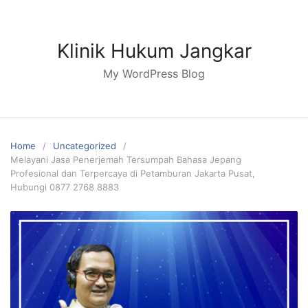
Skip
to
content
Klinik Hukum Jangkar
My WordPress Blog
Home
Uncategorized
Melayani Jasa Penerjemah Tersumpah Bahasa Jepang
Profesional dan Terpercaya di Petamburan Jakarta Pusat,
Hubungi 0877 2768 8883