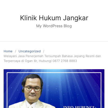
Skip
to
content
Klinik Hukum Jangkar
My WordPress Blog
Home
Uncategorized
Melayani Jasa Penerjemah Tersumpah Bahasa Jepang Resmi dan
Terpercaya di Ogan Ilir, Hubungi 0877 2768 8883