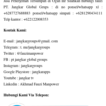
Jasa Penerjemah Tersumpah di Ogan Ilir Silahkan hubungi fauzi
PT. Jangkar Global Grups : di no ponsel/whatsapp xl :
+6287727688883 ponsel/whatsapp simpati : +6281290434111
Telp kantor : +622122008353
Kontak Kami:
E-mail : jangkargroups@gmail. com
Telegram : t. me/jangkargroups
Twitter : @fauzimanpower
FB : pt jangkar global groups
Instagram : jangkargroups
Google Playstore : jangkarapps
Youtube : jangkar tv
Linkedin : Akhmad Fauzi Manpower
Hubungi Kami Via Telepon: