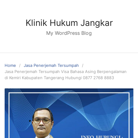
Skip
to
content
Klinik Hukum Jangkar
My WordPress Blog
Home
Jasa Penerjemah Tersumpah
Jasa Penerjemah Tersumpah Visa Bahasa Asing Berpengalaman
di Kemiri Kabupaten Tangerang Hubungi 0877 2768 8883