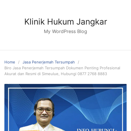
Skip
to
content
Klinik Hukum Jangkar
My WordPress Blog
Home
Jasa Penerjemah Tersumpah
Biro Jasa Penerjemah Tersumpah Dokumen Penting Profesional
Akurat dan Resmi di Simeulue, Hubungi 0877 2768 8883