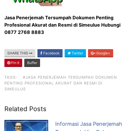
Jasa Penerjemah Tersumpah Dokumen Penting
Profesional Akurat dan Resmi di Simeulue Hubungi
0877 2768 8883
SHARE THIS
Facebook
Twitter
Google+
Pin It
Buffer
TAGS:
#JASA PENERJEMAH TERSUMPAH DOKUMEN
PENTING PROFESIONAL AKURAT DAN RESMI DI
SIMEULUE
Related Posts
Informasi Jasa Penerjemah