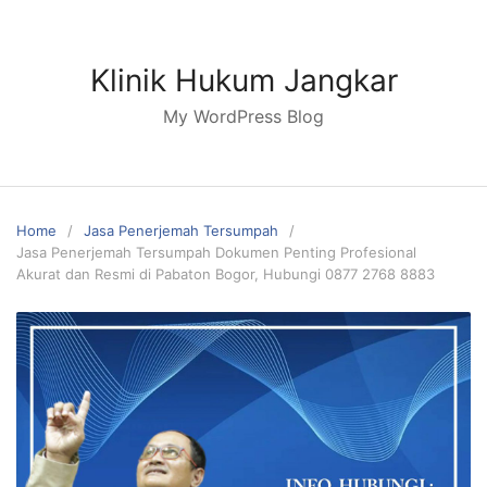
Skip
to
content
Klinik Hukum Jangkar
My WordPress Blog
Home
Jasa Penerjemah Tersumpah
Jasa Penerjemah Tersumpah Dokumen Penting Profesional
Akurat dan Resmi di Pabaton Bogor, Hubungi 0877 2768 8883