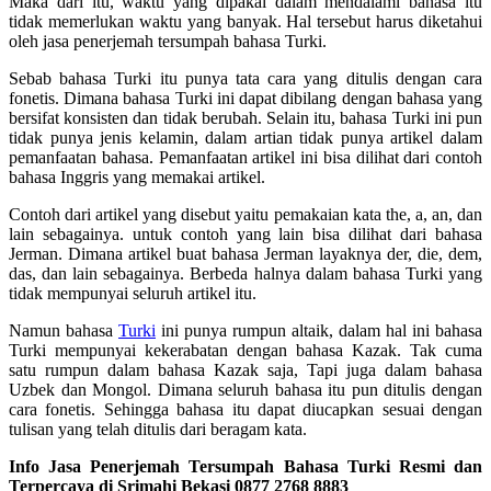
Maka dari itu, waktu yang dipakai dalam mendalami bahasa itu
tidak memerlukan waktu yang banyak. Hal tersebut harus diketahui
oleh jasa penerjemah tersumpah bahasa Turki.
Sebab bahasa Turki itu punya tata cara yang ditulis dengan cara
fonetis. Dimana bahasa Turki ini dapat dibilang dengan bahasa yang
bersifat konsisten dan tidak berubah. Selain itu, bahasa Turki ini pun
tidak punya jenis kelamin, dalam artian tidak punya artikel dalam
pemanfaatan bahasa. Pemanfaatan artikel ini bisa dilihat dari contoh
bahasa Inggris yang memakai artikel.
Contoh dari artikel yang disebut yaitu pemakaian kata the, a, an, dan
lain sebagainya. untuk contoh yang lain bisa dilihat dari bahasa
Jerman. Dimana artikel buat bahasa Jerman layaknya der, die, dem,
das, dan lain sebagainya. Berbeda halnya dalam bahasa Turki yang
tidak mempunyai seluruh artikel itu.
Namun bahasa
Turki
ini punya rumpun altaik, dalam hal ini bahasa
Turki mempunyai kekerabatan dengan bahasa Kazak. Tak cuma
satu rumpun dalam bahasa Kazak saja, Tapi juga dalam bahasa
Uzbek dan Mongol. Dimana seluruh bahasa itu pun ditulis dengan
cara fonetis. Sehingga bahasa itu dapat diucapkan sesuai dengan
tulisan yang telah ditulis dari beragam kata.
Info Jasa Penerjemah Tersumpah Bahasa Turki Resmi dan
Terpercaya di Srimahi Bekasi 0877 2768 8883