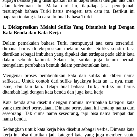
supaya bahasa yang disampaikan nanti dapat sesuai dengan tata cara
atau ketentuan itu. Maka dari itu, tiap-tiap jasa penerjemah
tersumpah bahasa Turki harus mengerti tata cara itu. Berikut ini
paparan tentang tata cara itu buat bahasa Turki.
1. Diekspresikan Melalui Sufiks Yang Ditambah lagi Dengan
Kata Benda dan Kata Kerja
Dalam pemakaian bahasa Turki mempunyai tata cara tersendiri,
dimana harus di ekspresikan melalui sufiks. Sufiks sendiri bisa
diartikan sebagai imbuhan yang dipakai dan terdapat pada akhir kata
dalam sebuah kalimat. Selain itu, sufiks juga belum pernah
mengalami perubahan bentuk dalam pembentukan kata.
Mengenai proses pembentukan kata dari sufiks itu diberi nama
safiksasi. Untuk contoh dari sufiks layaknya kata an, i, nya, man,
isme, dan lain lain. Tetapi buat bahasa Turki, Sufiks ini harus
ditambah lagi dengan kata benda dan juga kata kerja.
Kata benda atau disebut dengan nomina merupakan kategori kata
yang memberi pernyataan. Dimana pernyataan ini tentang nama dari
seseorang. Tak cuma nama seseorang, tapi bisa nama tempat dan
nama benda.
Sedangkan untuk kata kerja bisa disebut sebagai verba. Dimana kata
kerja ini bisa diartikan jadi kategori kata yang juga memberi suatu