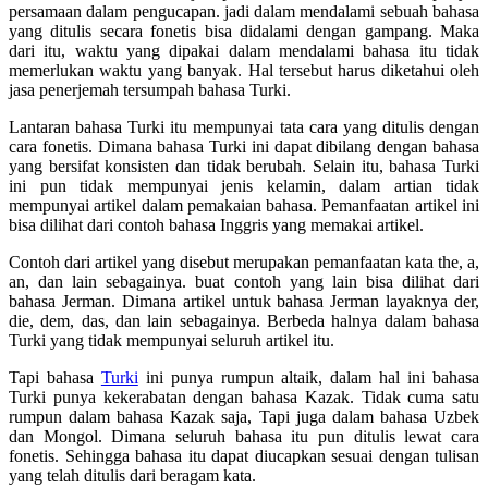
persamaan dalam pengucapan. jadi dalam mendalami sebuah bahasa
yang ditulis secara fonetis bisa didalami dengan gampang. Maka
dari itu, waktu yang dipakai dalam mendalami bahasa itu tidak
memerlukan waktu yang banyak. Hal tersebut harus diketahui oleh
jasa penerjemah tersumpah bahasa Turki.
Lantaran bahasa Turki itu mempunyai tata cara yang ditulis dengan
cara fonetis. Dimana bahasa Turki ini dapat dibilang dengan bahasa
yang bersifat konsisten dan tidak berubah. Selain itu, bahasa Turki
ini pun tidak mempunyai jenis kelamin, dalam artian tidak
mempunyai artikel dalam pemakaian bahasa. Pemanfaatan artikel ini
bisa dilihat dari contoh bahasa Inggris yang memakai artikel.
Contoh dari artikel yang disebut merupakan pemanfaatan kata the, a,
an, dan lain sebagainya. buat contoh yang lain bisa dilihat dari
bahasa Jerman. Dimana artikel untuk bahasa Jerman layaknya der,
die, dem, das, dan lain sebagainya. Berbeda halnya dalam bahasa
Turki yang tidak mempunyai seluruh artikel itu.
Tapi bahasa
Turki
ini punya rumpun altaik, dalam hal ini bahasa
Turki punya kekerabatan dengan bahasa Kazak. Tidak cuma satu
rumpun dalam bahasa Kazak saja, Tapi juga dalam bahasa Uzbek
dan Mongol. Dimana seluruh bahasa itu pun ditulis lewat cara
fonetis. Sehingga bahasa itu dapat diucapkan sesuai dengan tulisan
yang telah ditulis dari beragam kata.