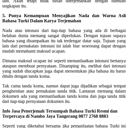
lain. Akan tetapi tidak susah diterjemahkan dengan bantuan
ungkapan itu.
5. Punya Kemampuan Menyajikan Nada dan Warna Asli
Bahasa Turki Dalam Karya Terjemahan
Nada atau intonasi dari tiap-tiap bahasa yang ada di berbagai
belahan dunia memang sangat diperlukan. Dengan tujuan supaya
bahasa yang disampaikan itu tak terdengar datar saja. Tujuan yang
lain dari pemakaian intonasi ini ialah biar seseorang dapat dengan
mudah memahami maksud ucapan.
Dimana maksud ucapan ini seperti memanfaatkan intonasi bertanya
ataupun membuat pernyataan. Disamping itu, melihat dari intonasi
yang sudah diucapkan juga dapat menentukan jika bahasa itu harus
ditulis dengan tanda koma.
Tak cuma tanda koma, namun dapat juga dijadikan sebagai tempat
penghentian atau pemakaian tanda titik. Lantaran memang dalam
dokumen ada yang memanfaatkan tanda koma dan juga tanda titik
dari tiap-tiap pernyataan dokumen itu.
Info Jasa Penerjemah Tersumpah Bahasa Turki Resmi dan
Terpercaya di Nambo Jaya Tangerang 0877 2768 8883
Seperti yang diketahui bersama jika pemanfaatan bahasa Turki ini