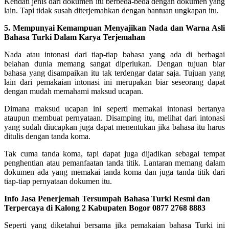
Kendati jenis dari dokumen itu berbeda-beda dengan dokumen yang
lain. Tapi tidak susah diterjemahkan dengan bantuan ungkapan itu.
5. Mempunyai Kemampuan Menyajikan Nada dan Warna Asli
Bahasa Turki Dalam Karya Terjemahan
Nada atau intonasi dari tiap-tiap bahasa yang ada di berbagai
belahan dunia memang sangat diperlukan. Dengan tujuan biar
bahasa yang disampaikan itu tak terdengar datar saja. Tujuan yang
lain dari pemakaian intonasi ini merupakan biar seseorang dapat
dengan mudah memahami maksud ucapan.
Dimana maksud ucapan ini seperti memakai intonasi bertanya
ataupun membuat pernyataan. Disamping itu, melihat dari intonasi
yang sudah diucapkan juga dapat menentukan jika bahasa itu harus
ditulis dengan tanda koma.
Tak cuma tanda koma, tapi dapat juga dijadikan sebagai tempat
penghentian atau pemanfaatan tanda titik. Lantaran memang dalam
dokumen ada yang memakai tanda koma dan juga tanda titik dari
tiap-tiap pernyataan dokumen itu.
Info Jasa Penerjemah Tersumpah Bahasa Turki Resmi dan
Terpercaya di Kalong 2 Kabupaten Bogor 0877 2768 8883
Seperti yang diketahui bersama jika pemakaian bahasa Turki ini