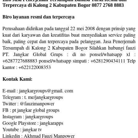
Terpercaya di Kalong 2 Kabupaten Bogor 0877 2768 8883
Biro layanan resmi dan terpercaya
Perusahaan didirikan pada tanggal 22 mei 2008 dengan prinsip yang
kuat dari karyawan dan kreatifitas buat menyediakan service paling
baik, paling cepat dan terpercaya pada pelanggan. Jasa Penerjemah
Tersumpah di Kalong 2 Kabupaten Bogor Silahkan hubungi fauzi
PT. Jangkar Global Grups : di no ponsel/whatsapp xl :
+6287727688883 ponsel/whatsapp simpati : +6281290434111 Telp
kantor : +622122008353
Kontak Kami:
E-mail : jangkargroups@gmail. com
Telegram : t. me/jangkargroups
Twitter : @fauzimanpower
FB : pt jangkar global groups
Instagram : jangkargroups
Google Playstore : jangkarapps
Youtube : jangkar tv
Linkedin : Akhmad Fauzi Manpower