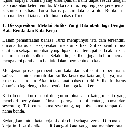
tujuan supaya bahasa yang disampaikan nanti dapat sesuai dengan
tata cara atau ketentuan itu. Maka dari itu, tiap-tiap jasa penerjemah
tersumpah bahasa Turki harus paham tata cara itu. Berikut ini
paparan terkait tata cara itu buat bahasa Turki.
1. Diekspresikan Melalui Sufiks Yang Ditambah lagi Dengan
Kata Benda dan Kata Kerja
Dalam pemanfaatan bahasa Turki mempunyai tata cara tersendiri,
dimana harus di ekspresikan melalui sufiks. Sufiks sendiri bisa
diartikan sebagai imbuhan yang dipakai dan terdapat pada akhir kata
dalam sebuah kalimat. Selain itu, sufiks juga belum pernah
mengalami perubahan bentuk dalam pembentukan kata.
Mengenai proses pembentukan kata dari sufiks itu diberi nama
safiksasi. Untuk contoh dari sufiks layaknya kata an, i, nya, man,
isme, dan lain lain. Akan tetapi buat bahasa Turki, Sufiks ini harus
ditambah lagi dengan kata benda dan juga kata kerja.
Kata benda atau disebut dengan nomina ialah kategori kata yang
memberi pernyataan. Dimana pernyataan ini tentang nama dari
seseorang. Tak cuma nama seseorang, tapi bisa nama tempat dan
nama benda.
Sedangkan untuk kata kerja bisa disebut sebagai verba. Dimana kata
kerja ini bisa diartikan jadi kategori kata yang juga memberi suatu