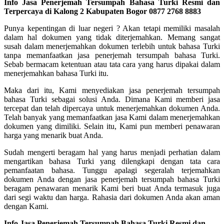
Info Jasa Penerjemah Tersumpah Bahasa Turki Resmi dan
Terpercaya di Kalong 2 Kabupaten Bogor 0877 2768 8883
Punya kepentingan di luar negeri ? Akan tetapi memiliki masalah
dalam hal dokumen yang tidak diterjemahkan. Memang sangat
susah dalam menerjemahkan dokumen terlebih untuk bahasa Turki
tanpa memanfaatkan jasa penerjemah tersumpah bahasa Turki.
Sebab bermacam ketentuan atau tata cara yang harus dipakai dalam
menerjemahkan bahasa Turki itu.
Maka dari itu, Kami menyediakan jasa penerjemah tersumpah
bahasa Turki sebagai solusi Anda. Dimana Kami memberi jasa
tercepat dan telah dipercaya untuk menerjemahkan dokumen Anda.
Telah banyak yang memanfaatkan jasa Kami dalam menerjemahkan
dokumen yang dimiliki. Selain itu, Kami pun memberi penawaran
harga yang menarik buat Anda.
Sudah mengerti beragam hal yang harus menjadi perhatian dalam
mengartikan bahasa Turki yang dilengkapi dengan tata cara
pemanfaatan bahasa. Tunggu apalagi segeralah terjemahkan
dokumen Anda dengan jasa penerjemah tersumpah bahasa Turki
beragam penawaran menarik Kami beri buat Anda termasuk juga
dari segi waktu dan harga. Rahasia dari dokumen Anda akan aman
dengan Kami.
Info Jasa Penerjemah Tersumpah Bahasa Turki Resmi dan