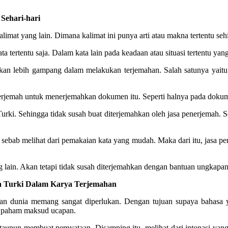
ehari-hari
alimat yang lain. Dimana kalimat ini punya arti atau makna tertentu sehi
 tertentu saja. Dalam kata lain pada keadaan atau situasi tertentu y
an lebih gampang dalam melakukan terjemahan. Salah satunya yait
jemah untuk menerjemahkan dokumen itu. Seperti halnya pada dokumen 
Turki. Sehingga tidak susah buat diterjemahkan oleh jasa penerjemah.
ebab melihat dari pemakaian kata yang mudah. Maka dari itu, jasa 
ain. Akan tetapi tidak susah diterjemahkan dengan bantuan ungkapan 
a Turki Dalam Karya Terjemahan
ahan dunia memang sangat diperlukan. Dengan tujuan supaya bahasa ya
ah paham maksud ucapan.
aupun membuat pernyataan. Disamping itu, melihat dari intonasi yang 