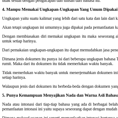
tidak sesuai dengan pengucapan dan tulisan dari bahasa itu.
4. Mampu Memakai Ungkapan-Ungkapan Yang Umum Dipakai S
Ungkapan yaitu suatu kalimat yang lebih dari satu kata dan lain dari k
Akan tetapi ungkapan ini umumnya juga dipakai pada pemanfaatan kata
Dengan membiasakan diri memakai ungkapan itu maka seseorang ak
untuk setiap harinya.
Dari pemakaian ungkapan-ungkapan itu dapat memudahkan jasa pener
Dimana jenis dokumen itu punya isi dari beberapa ungkapan bahasa 
rumit. Maka dari itu dokumen itu tidak memerlukan waktu banyak.
Tidak memerlukan waktu banyak untuk menerjemahkan dokumen ini s
setiap harinya.
Walaupun jenis dari dokumen itu berbeda-beda dengan dokumen yang l
5. Punya Kemampuan Menyajikan Nada dan Warna Asli Bahas
Nada atau intonasi dari tiap-tiap bahasa yang ada di berbagai bel
pemanfaatan intonasi ini yaitu supaya seseorang dapat dengan mud
Dimana maksud ucapan ini seperti memanfaatkan intonasi bertanya at