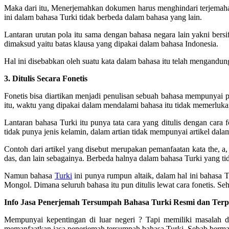
Maka dari itu, Menerjemahkan dokumen harus menghindari terjemahan 
ini dalam bahasa Turki tidak berbeda dalam bahasa yang lain.
Lantaran urutan pola itu sama dengan bahasa negara lain yakni bers
dimaksud yaitu batas klausa yang dipakai dalam bahasa Indonesia.
Hal ini disebabkan oleh suatu kata dalam bahasa itu telah mengandu
3. Ditulis Secara Fonetis
Fonetis bisa diartikan menjadi penulisan sebuah bahasa mempunyai 
itu, waktu yang dipakai dalam mendalami bahasa itu tidak memerluka
Lantaran bahasa Turki itu punya tata cara yang ditulis dengan cara 
tidak punya jenis kelamin, dalam artian tidak mempunyai artikel dalam
Contoh dari artikel yang disebut merupakan pemanfaatan kata the, a, 
das, dan lain sebagainya. Berbeda halnya dalam bahasa Turki yang tid
Namun bahasa
Turki
ini punya rumpun altaik, dalam hal ini bahas
Mongol. Dimana seluruh bahasa itu pun ditulis lewat cara fonetis. Seh
Info Jasa Penerjemah Tersumpah Bahasa Turki Resmi dan Terpe
Mempunyai kepentingan di luar negeri ? Tapi memiliki masalah 
memanfaatkan jasa penerjemah tersumpah bahasa Turki. Sebab bermac