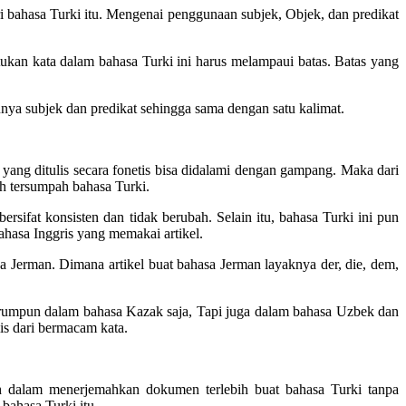
i bahasa Turki itu. Mengenai penggunaan subjek, Objek, dan predikat
tukan kata dalam bahasa Turki ini harus melampaui batas. Batas yang
nya subjek dan predikat sehingga sama dengan satu kalimat.
ang ditulis secara fonetis bisa didalami dengan gampang. Maka dari
ah tersumpah bahasa Turki.
rsifat konsisten dan tidak berubah. Selain itu, bahasa Turki ini pun
bahasa Inggris yang memakai artikel.
asa Jerman. Dimana artikel buat bahasa Jerman layaknya der, die, dem,
 rumpun dalam bahasa Kazak saja, Tapi juga dalam bahasa Uzbek dan
lis dari bermacam kata.
h dalam menerjemahkan dokumen terlebih buat bahasa Turki tanpa
bahasa Turki itu.