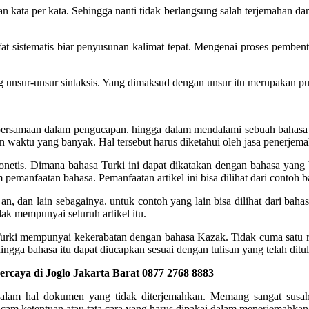
kata per kata. Sehingga nanti tidak berlangsung salah terjemahan dar
ifat sistematis biar penyusunan kalimat tepat. Mengenai proses pemben
ng unsur-unsur sintaksis. Yang dimaksud dengan unsur itu merupakan pu
persamaan dalam pengucapan. hingga dalam mendalami sebuah bahasa y
n waktu yang banyak. Hal tersebut harus diketahui oleh jasa penerjem
fonetis. Dimana bahasa Turki ini dapat dikatakan dengan bahasa yang be
 pemanfaatan bahasa. Pemanfaatan artikel ini bisa dilihat dari contoh 
an, dan lain sebagainya. untuk contoh yang lain bisa dilihat dari bah
ak mempunyai seluruh artikel itu.
a Turki mempunyai kekerabatan dengan bahasa Kazak. Tidak cuma satu
ingga bahasa itu dapat diucapkan sesuai dengan tulisan yang telah ditu
rcaya di Joglo Jakarta Barat 0877 2768 8883
dalam hal dokumen yang tidak diterjemahkan. Memang sangat susa
am ketentuan atau tata cara yang harus dipakai dalam menerjemahkan 