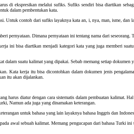
rus di ekspresikan melalui sufiks. Sufiks sendiri bisa diartikan seb
bentuk dalam pembentukan kata.
i. Untuk contoh dari sufiks layaknya kata an, i, nya, man, isme, dan la
mberi pernyataan. Dimana pernyataan ini tentang nama dari seseorang
kerja ini bisa diartikan menjadi kategori kata yang juga memberi suat
kat dalam suatu kalimat yang dipakai. Sebab memang setiap dokumen ya
kan. Kata kerja itu bisa dicontohkan dalam dokumen jenis pengalaman
an itu akan dijalankan.
yang harus diatur dengan cara sistematis dalam pembuatan kalimat. Hal
urki, Namun ada juga yang dinamakan keterangan.
terangan untuk bahasa yang lain layaknya bahasa Inggris dan Indonesi
pada awal sebuah kalimat. Memang pengucapan dari bahasa Turki ini terd