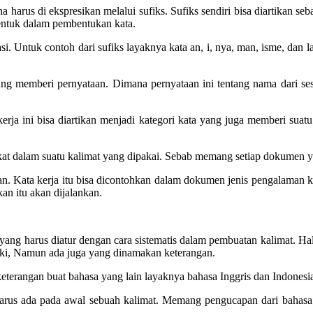
 harus di ekspresikan melalui sufiks. Sufiks sendiri bisa diartikan se
bentuk dalam pembentukan kata.
i. Untuk contoh dari sufiks layaknya kata an, i, nya, man, isme, dan la
ang memberi pernyataan. Dimana pernyataan ini tentang nama dari se
kerja ini bisa diartikan menjadi kategori kata yang juga memberi suat
kat dalam suatu kalimat yang dipakai. Sebab memang setiap dokumen ya
n. Kata kerja itu bisa dicontohkan dalam dokumen jenis pengalaman ke
an itu akan dijalankan.
 yang harus diatur dengan cara sistematis dalam pembuatan kalimat. Hal
ki, Namun ada juga yang dinamakan keterangan.
terangan buat bahasa yang lain layaknya bahasa Inggris dan Indonesia
arus ada pada awal sebuah kalimat. Memang pengucapan dari bahasa Turk