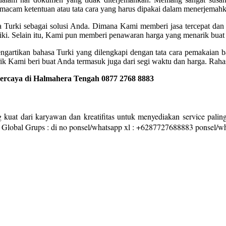
acam ketentuan atau tata cara yang harus dipakai dalam menerjemahka
a Turki sebagai solusi Anda. Dimana Kami memberi jasa tercepat da
i. Selain itu, Kami pun memberi penawaran harga yang menarik buat
ngartikan bahasa Turki yang dilengkapi dengan tata cara pemakaian
k Kami beri buat Anda termasuk juga dari segi waktu dan harga. Ra
ercaya di Halmahera Tengah 0877 2768 8883
 kuat dari karyawan dan kreatifitas untuk menyediakan service paling
 Global Grups : di no ponsel/whatsapp xl : +6287727688883 ponsel/