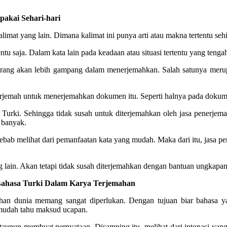
kai Sehari-hari
alimat yang lain. Dimana kalimat ini punya arti atau makna tertentu sehi
tu saja. Dalam kata lain pada keadaan atau situasi tertentu yang ten
rang akan lebih gampang dalam menerjemahkan. Salah satunya meru
jemah untuk menerjemahkan dokumen itu. Seperti halnya pada dokumen 
 Turki. Sehingga tidak susah untuk diterjemahkan oleh jasa penerj
 banyak.
bab melihat dari pemanfaatan kata yang mudah. Maka dari itu, jasa 
ain. Akan tetapi tidak susah diterjemahkan dengan bantuan ungkapan 
ahasa Turki Dalam Karya Terjemahan
lahan dunia memang sangat diperlukan. Dengan tujuan biar bahasa yan
 mudah tahu maksud ucapan.
aupun membuat pernyataan. Disamping itu, melihat dari intonasi yang 