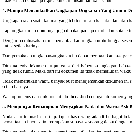
tidak sesuai dengan pengucapan dan tulisan dari bahasa itu.
4. Mampu Memanfaatkan Ungkapan-Ungkapan Yang Umum Dipa
Ungkapan ialah suatu kalimat yang lebih dari satu kata dan lain dari k
Tapi ungkapan ini umumnya juga dipakai pada pemanfaatan kata terten
Dengan membiasakan diri memanfaatkan ungkapan itu hingga seseo
untuk setiap harinya.
Dari pemakaian ungkapan-ungkapan itu dapat meringankan jasa pener
Dimana jenis dokumen itu punya isi dari beberapa ungkapan bahasa
yang tidak rumit. Maka dari itu dokumen itu tidak memerlukan waktu
Tidak memerlukan waktu banyak buat menerjemahkan dokumen ini se
setiap harinya.
Walaupun jenis dari dokumen itu berbeda-beda dengan dokumen yang l
5. Mempunyai Kemampuan Menyajikan Nada dan Warna Asli B
Nada atau intonasi dari tiap-tiap bahasa yang ada di berbagai be
pemanfaatan intonasi ini merupakan supaya seseorang dapat dengan
Dimana maksud ucapan ini seperti memanfaatkan intonasi bertanya at