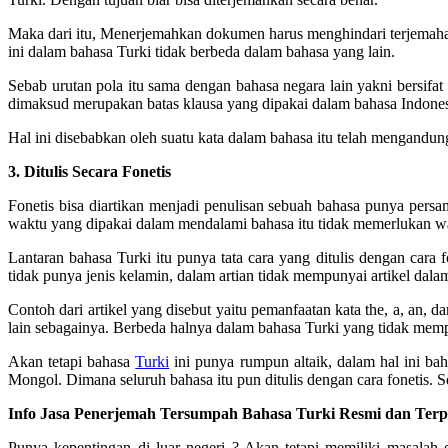
Maka dari itu, Menerjemahkan dokumen harus menghindari terjemahan 
ini dalam bahasa Turki tidak berbeda dalam bahasa yang lain.
Sebab urutan pola itu sama dengan bahasa negara lain yakni bersifa
dimaksud merupakan batas klausa yang dipakai dalam bahasa Indones
Hal ini disebabkan oleh suatu kata dalam bahasa itu telah mengandun
3. Ditulis Secara Fonetis
Fonetis bisa diartikan menjadi penulisan sebuah bahasa punya pers
waktu yang dipakai dalam mendalami bahasa itu tidak memerlukan wak
Lantaran bahasa Turki itu punya tata cara yang ditulis dengan cara 
tidak punya jenis kelamin, dalam artian tidak mempunyai artikel dalam
Contoh dari artikel yang disebut yaitu pemanfaatan kata the, a, an, d
lain sebagainya. Berbeda halnya dalam bahasa Turki yang tidak mempu
Akan tetapi bahasa
Turki
ini punya rumpun altaik, dalam hal ini b
Mongol. Dimana seluruh bahasa itu pun ditulis dengan cara fonetis. Se
Info Jasa Penerjemah Tersumpah Bahasa Turki Resmi dan Terp
Punya kepentingan di luar negeri ? Akan tetapi memiliki masala