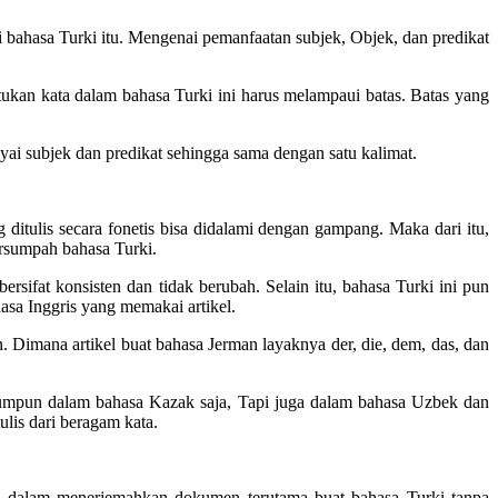
 bahasa Turki itu. Mengenai pemanfaatan subjek, Objek, dan predikat
tukan kata dalam bahasa Turki ini harus melampaui batas. Batas yang
yai subjek dan predikat sehingga sama dengan satu kalimat.
itulis secara fonetis bisa didalami dengan gampang. Maka dari itu,
ersumpah bahasa Turki.
rsifat konsisten dan tidak berubah. Selain itu, bahasa Turki ini pun
hasa Inggris yang memakai artikel.
an. Dimana artikel buat bahasa Jerman layaknya der, die, dem, das, dan
rumpun dalam bahasa Kazak saja, Tapi juga dalam bahasa Uzbek dan
ulis dari beragam kata.
ah dalam menerjemahkan dokumen terutama buat bahasa Turki tanpa