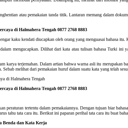
penghentian atau pemakaian tanda titik. Lantaran memang dalam dokume
ercaya di Halmahera Tengah 0877 2768 8883
rdengar kaku kendati diucapkan oleh orang yang menguasai bahasa itu.
an dalam mengucapkan. Dilihat dari kata atau tulisan bahasa Turki ini
alam karya terjemahan. Dalam artian bahwa warna asli itu merupakan b
Sebab melihat dari pemakaian huruf dalam suatu kata yang telah sesua
ercaya di Halmahera Tengah 0877 2768 8883
an peraturan tertentu dalam pemakaiannya. Dengan tujuan biar bahasa 
us tahu tata cara itu. Berikut ini paparan perihal tata cara itu buat bah
ta Benda dan Kata Kerja