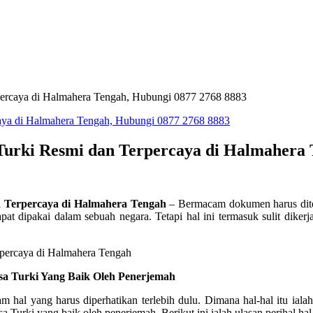
percaya di Halmahera Tengah, Hubungi 0877 2768 8883
Turki Resmi dan Terpercaya di Halmahera 
n Terpercaya di Halmahera Tengah
– Bermacam dokumen harus dite
at dipakai dalam sebuah negara. Tetapi hal ini termasuk sulit dike
a Turki Yang Baik Oleh Penerjemah
hal yang harus diperhatikan terlebih dulu. Dimana hal-hal itu ial
Turki yang baik oleh penerjemah. Berikut ini ialah ulasan perihal hal-