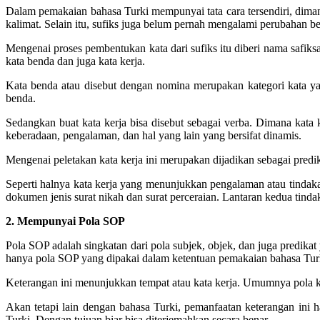
Dalam pemakaian bahasa Turki mempunyai tata cara tersendiri, dimana
kalimat. Selain itu, sufiks juga belum pernah mengalami perubahan 
Mengenai proses pembentukan kata dari sufiks itu diberi nama safiksas
kata benda dan juga kata kerja.
Kata benda atau disebut dengan nomina merupakan kategori kata y
benda.
Sedangkan buat kata kerja bisa disebut sebagai verba. Dimana kata 
keberadaan, pengalaman, dan hal yang lain yang bersifat dinamis.
Mengenai peletakan kata kerja ini merupakan dijadikan sebagai predi
Seperti halnya kata kerja yang menunjukkan pengalaman atau tindaka
dokumen jenis surat nikah dan surat perceraian. Lantaran kedua tindak
2. Mempunyai Pola SOP
Pola SOP adalah singkatan dari pola subjek, objek, dan juga predikat
hanya pola SOP yang dipakai dalam ketentuan pemakaian bahasa Tur
Keterangan ini menunjukkan tempat atau kata kerja. Umumnya pola ke
Akan tetapi lain dengan bahasa Turki, pemanfaatan keterangan ini h
Turki. Dengan tujuan biar bisa diterjemahkan secara benar.