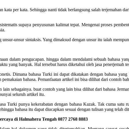
kata per kata. Sehingga nanti tidak berlangsung salah terjemahan dari
t sistematis supaya penyusunan kalimat tepat. Mengenai proses pemben
ia.
g unsur-unsur sintaksis. Yang dimaksud dengan unsur itu ialah mempun
amaan dalam pengucapan. hingga dalam mendalami sebuah bahasa yang d
tu yang banyak. Hal tersebut harus diketahui oleh jasa penerjemah t
fonetis. Dimana bahasa Turki ini dapat dikatakan dengan bahasa yang be
 pemakaian bahasa. Pemanfaatan artikel ini bisa dilihat dari contoh ba
an lain sebagainya. buat contoh yang lain bisa dilihat dari bahasa Jerm
nyai seluruh artikel itu.
ahasa Turki punya kekerabatan dengan bahasa Kazak. Tak cuma satu 
hingga bahasa itu dapat diucapkan sesuai dengan tulisan yang telah dit
ercaya di Halmahera Tengah 0877 2768 8883
h dalam hal dokumen yang tidak diterjemahkan. Memang sangat sus