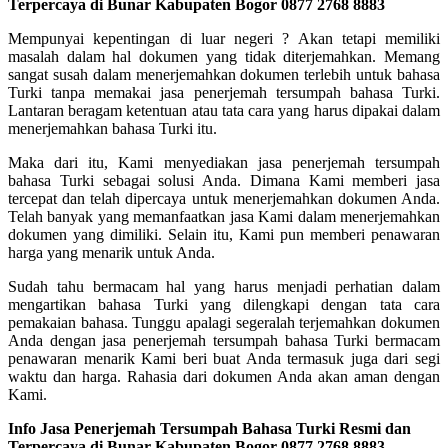
Terpercaya di Bunar Kabupaten Bogor 0877 2768 8883
Mempunyai kepentingan di luar negeri ? Akan tetapi memiliki
masalah dalam hal dokumen yang tidak diterjemahkan. Memang
sangat susah dalam menerjemahkan dokumen terlebih untuk bahasa
Turki tanpa memakai jasa penerjemah tersumpah bahasa Turki.
Lantaran beragam ketentuan atau tata cara yang harus dipakai dalam
menerjemahkan bahasa Turki itu.
Maka dari itu, Kami menyediakan jasa penerjemah tersumpah
bahasa Turki sebagai solusi Anda. Dimana Kami memberi jasa
tercepat dan telah dipercaya untuk menerjemahkan dokumen Anda.
Telah banyak yang memanfaatkan jasa Kami dalam menerjemahkan
dokumen yang dimiliki. Selain itu, Kami pun memberi penawaran
harga yang menarik untuk Anda.
Sudah tahu bermacam hal yang harus menjadi perhatian dalam
mengartikan bahasa Turki yang dilengkapi dengan tata cara
pemakaian bahasa. Tunggu apalagi segeralah terjemahkan dokumen
Anda dengan jasa penerjemah tersumpah bahasa Turki bermacam
penawaran menarik Kami beri buat Anda termasuk juga dari segi
waktu dan harga. Rahasia dari dokumen Anda akan aman dengan
Kami.
Info Jasa Penerjemah Tersumpah Bahasa Turki Resmi dan
Terpercaya di Bunar Kabupaten Bogor 0877 2768 8883