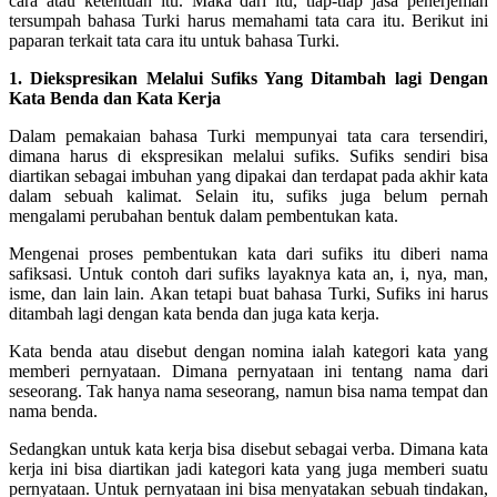
cara atau ketentuan itu. Maka dari itu, tiap-tiap jasa penerjemah
tersumpah bahasa Turki harus memahami tata cara itu. Berikut ini
paparan terkait tata cara itu untuk bahasa Turki.
1. Diekspresikan Melalui Sufiks Yang Ditambah lagi Dengan
Kata Benda dan Kata Kerja
Dalam pemakaian bahasa Turki mempunyai tata cara tersendiri,
dimana harus di ekspresikan melalui sufiks. Sufiks sendiri bisa
diartikan sebagai imbuhan yang dipakai dan terdapat pada akhir kata
dalam sebuah kalimat. Selain itu, sufiks juga belum pernah
mengalami perubahan bentuk dalam pembentukan kata.
Mengenai proses pembentukan kata dari sufiks itu diberi nama
safiksasi. Untuk contoh dari sufiks layaknya kata an, i, nya, man,
isme, dan lain lain. Akan tetapi buat bahasa Turki, Sufiks ini harus
ditambah lagi dengan kata benda dan juga kata kerja.
Kata benda atau disebut dengan nomina ialah kategori kata yang
memberi pernyataan. Dimana pernyataan ini tentang nama dari
seseorang. Tak hanya nama seseorang, namun bisa nama tempat dan
nama benda.
Sedangkan untuk kata kerja bisa disebut sebagai verba. Dimana kata
kerja ini bisa diartikan jadi kategori kata yang juga memberi suatu
pernyataan. Untuk pernyataan ini bisa menyatakan sebuah tindakan,