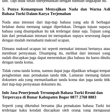
lain. Tapi tidak susah diterjemahkan dengan bantuan ungkapan itu.
5. Punya Kemampuan Menyajikan Nada dan Warna Asli
Bahasa Turki Dalam Karya Terjemahan
Nada atau intonasi dari tiap-tiap bahasa yang ada di berbagai
belahan dunia memang sangat diperlukan. Dengan tujuan supaya
bahasa yang disampaikan itu tak terdengar datar saja. Tujuan yang
lain dari pemakaian intonasi ini merupakan supaya seseorang dapat
dengan mudah memahami maksud ucapan.
Dimana maksud ucapan ini seperti memakai intonasi bertanya atau
membuat pernyataan. Disamping itu, melihat dari intonasi yang
sudah diucapkan juga dapat menentukan jika bahasa itu harus ditulis
dengan tanda koma.
Tidak cuma tanda koma, namun dapat juga dijadikan sebagai tempat
penghentian atau pemakaian tanda titik. Lantaran memang dalam
dokumen ada yang memanfaatkan tanda koma dan juga tanda titik
dari tiap-tiap pernyataan dokumen itu.
Info Jasa Penerjemah Tersumpah Bahasa Turki Resmi dan
Terpercaya di Bunar Kabupaten Bogor 0877 2768 8883
Seperti yang diketahui bersama jika pemakaian bahasa Turki ini
terdengar kaku kendati diucapkan oleh orang yang menguasai