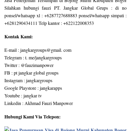
Jasa Penerjemah Tersumpah di Bojong Murni Kabupaten Bogor
Silahkan hubungi fauzi PT. Jangkar Global Grups : di no
ponsel/whatsapp xl : +6287727688883 ponsel/whatsapp simpati :
+6281290434111 Telp kantor : +622122008353
Kontak Kami:
E-mail : jangkargroups@gmail. com
Telegram : t. me/jangkargroups
Twitter : @fauzimanpower
FB : pt jangkar global groups
Instagram : jangkargroups
Google Playstore : jangkarapps
Youtube : jangkar tv
Linkedin : Akhmad Fauzi Manpower
Hubungi Kami Via Telepon: