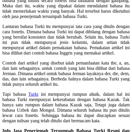
bahasa yang ditulis secara fonetis bisa didalami dengan gampang.
Maka dari itu, waktu yang dipakai dalam mendalami bahasa itu
tidak memerlukan waktu yang banyak. Hal tersebut harus diketahui
oleh jasa penerjemah tersumpah bahasa Turki.
Lantaran bahasa Turki itu mempunyai tata cara yang ditulis dengan
cara fonetis. Dimana bahasa Turki ini dapat dibilang dengan bahasa
yang bersifat konsisten dan tidak berubah. Selain itu, bahasa Turki
ini pun tidak mempunyai jenis kelamin, dalam artian tidak
mempunyai artikel dalam pemakaian bahasa. Pemakaian artikel ini
bisa dilihat dari contoh bahasa Inggris yang memakai artikel.
Contoh dari artikel yang disebut ialah pemanfaatan kata the, a, an,
dan lain sebagainya. untuk contoh yang lain bisa dilihat dari bahasa
Jerman. Dimana artikel untuk bahasa Jerman layaknya der, die, dem,
das, dan lain sebagainya. Berbeda halnya dalam bahasa Turki yang
tidak punya seluruh artikel itu.
Tapi bahasa
Turki
ini mempunyai rumpun altaik, dalam hal ini
bahasa Turki mempunyai kekerabatan dengan bahasa Kazak. Tak
hanya satu rumpun dalam bahasa Kazak saja, Tetapi juga dalam
bahasa Uzbek dan Mongol. Dimana seluruh bahasa itu pun ditulis
lewat cara fonetis. Sehingga bahasa itu dapat diucapkan sesuai
dengan tulisan yang telah ditulis dari bermacam kata.
Info Jasa Penerjemah Tersumpah Bahasa Turki Resmi dan