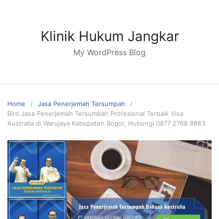
Skip
to
content
Klinik Hukum Jangkar
My WordPress Blog
Home
Jasa Penerjemah Tersumpah
Biro Jasa Penerjemah Tersumpah Profesional Terbaik Visa
Australia di Warujaya Kabupaten Bogor, Hubungi 0877 2768 8883