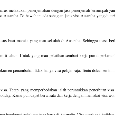
l harus melakukan penerjemahan dengan jasa penerjemah tersumpah yang
Australia. Di bawah ini ada sebagian jenis visa Australia yang di terb
r khusus buat mereka yang mau sekolah di Australia. Sehingga masa ber
um 6 tahun. Untuk yang mau pelatihan sembari kerja pun diperkena
men penambahan tidak hanya visa pelajar saja. Tentu dokumen ini mes
isa. Tetapi yang memperbedakan ialah peruntukkan penerbitan visa b
d holiday. Kamu pun dapat berwisata dan kerja dengan memakai visa wor
mau berekreasi sekaligus juga kerja di Australia. Visa work and holida