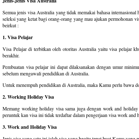
Jenis-Jenis Visa Australia
Semua jenis visa Australia yang tidak memakai bahasa internasiona
seleksi yang ketat bagi orang-orang yang mau ajukan permohonan visa 
beirkut :
1. Visa Pelajar
Visa Pelajar di terbitkan oleh otoritas Australia yaitu visa pelaja
berakhir.
Pembuatan visa pelajar ini dapat dilaksanakan dengan umur minim
sebelum mengawali pendidikan di Australia.
Untuk menempuh pendidikan di Australia, maka Kamu perlu bawa doku
2. Working Holiday Visa
Memang working holiday visa sama juga dengan work and holiday v
peruntuk kan visa ini tidak terdaftar dalam pengerjaan visa work an
3. Work and Holiday Visa
Jenis visa yang satu ini ialah visa yang begitu tepat buat Kamu yang 