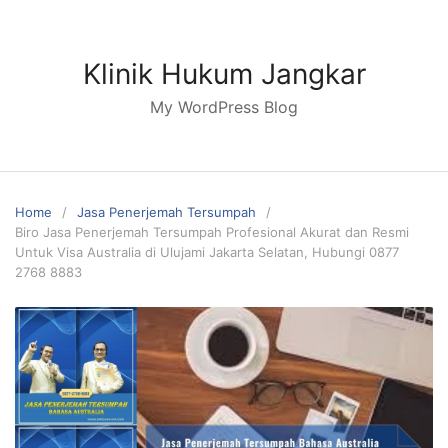
Skip
to
content
Klinik Hukum Jangkar
My WordPress Blog
Home
Jasa Penerjemah Tersumpah
Biro Jasa Penerjemah Tersumpah Profesional Akurat dan Resmi
Untuk Visa Australia di Ulujami Jakarta Selatan, Hubungi 0877
2768 8883