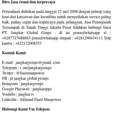
Biro Jasa resmi dan terpercaya
Perusahaan didirikan pada tanggal 22 mei 2008 dengan prinsip yang
kuat dari karyawan dan kreatifitas untuk menyediakan service paling
baik, paling cepat dan terpercaya pada pelanggan. Jasa Penerjemah
Tersumpah di Tanah Tinggi Jakarta Pusat Silahkan hubungi fauzi
PT. Jangkar Global Grups : di no ponsel/whatsapp xl :
+6287727688883 ponsel/whatsapp simpati : +6281290434111 Telp
kantor : +622122008353
Kontak Kami:
E-mail : jangkargroups@gmail. com
Telegram : t. me/jangkargroups
Twitter : @fauzimanpower
FB : pt jangkar global groups
Instagram : jangkargroups
Google Playstore : jangkarapps
Youtube : jangkar tv
Linkedin : Akhmad Fauzi Manpower
Hubungi Kami Via Telepon: