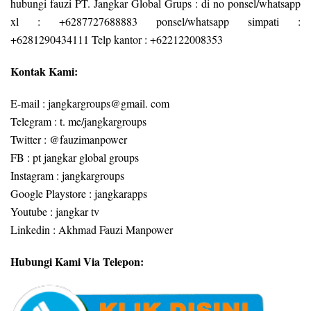
hubungi fauzi PT. Jangkar Global Grups : di no ponsel/whatsapp
xl : +6287727688883 ponsel/whatsapp simpati :
+6281290434111 Telp kantor : +622122008353
Kontak Kami:
E-mail : jangkargroups@gmail. com
Telegram : t. me/jangkargroups
Twitter : @fauzimanpower
FB : pt jangkar global groups
Instagram : jangkargroups
Google Playstore : jangkarapps
Youtube : jangkar tv
Linkedin : Akhmad Fauzi Manpower
Hubungi Kami Via Telepon: