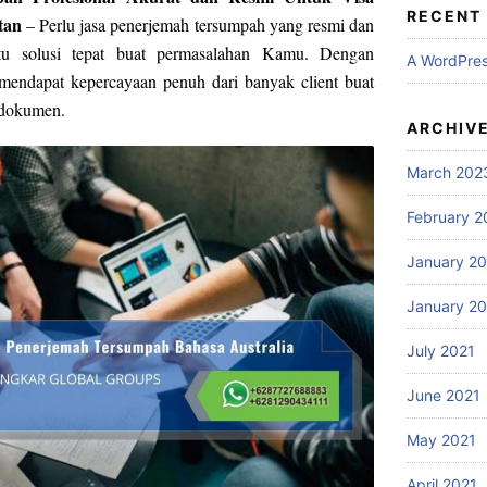
RECENT
tan
– Perlu jasa penerjemah tersumpah yang resmi dan
tu solusi tepat buat permasalahan Kamu. Dengan
A WordPre
mendapat kepercayaan penuh dari banyak client buat
 dokumen.
ARCHIV
March 202
February 2
January 2
January 2
July 2021
June 2021
May 2021
April 2021