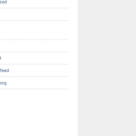
ized
d
feed
org