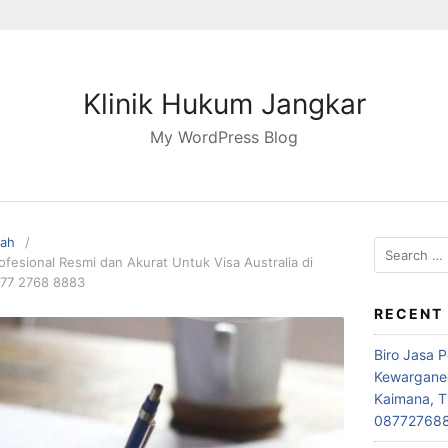
Klinik Hukum Jangkar
My WordPress Blog
pah
Search
fesional Resmi dan Akurat Untuk Visa Australia di
for:
877 2768 8883
RECENT
Biro Jasa 
Kewarganeg
Kaimana, T
08772768