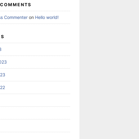
 COMMENTS
ss Commenter
on
Hello world!
ES
3
023
023
022