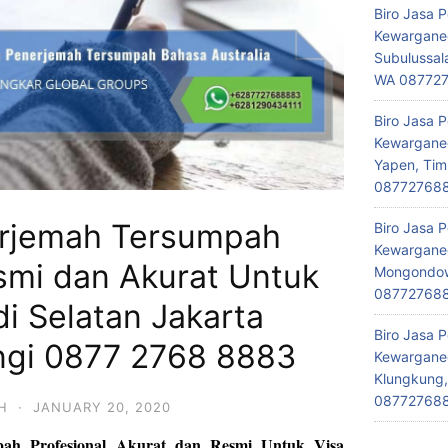
Biro Jasa 
Kewarganeg
Subulussal
WA 08772
Biro Jasa 
Kewarganeg
Yapen, Tim
08772768
erjemah Tersumpah
Biro Jasa 
Kewarganeg
smi dan Akurat Untuk
Mongondow,
08772768
di Selatan Jakarta
Biro Jasa 
ngi 0877 2768 8883
Kewarganeg
Klungkung,
08772768
H
·
JANUARY 20, 2020
pah Profesional Akurat dan Resmi Untuk Visa