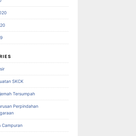
0
020
020
19
RIES
sir
uatan SKCK
rjemah Tersumpah
urusan Perpindahan
garaan
n Campuran