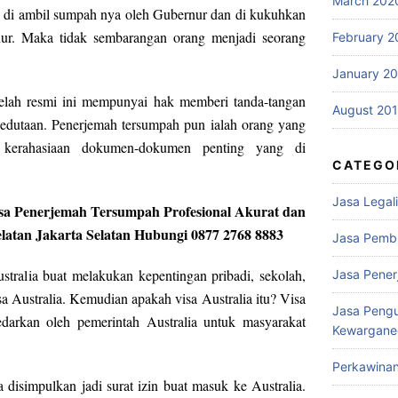
March 202
a di ambil sumpah nya oleh Gubernur dan di kukuhkan
ur. Maka tidak sembarangan orang menjadi seorang
February 2
January 2
elah resmi ini mempunyai hak memberi tanda-tangan
August 20
dutaan. Penerjemah tersumpah pun ialah orang yang
kerahasiaan dokumen-dokumen penting yang di
CATEGO
Jasa Legali
Jasa Penerjemah Tersumpah Profesional Akurat dan
elatan Jakarta Selatan Hubungi 0877 2768 8883
Jasa Pemb
tralia buat melakukan kepentingan pribadi, sekolah,
Jasa Pene
a Australia. Kemudian apakah visa Australia itu? Visa
Jasa Peng
darkan oleh pemerintah Australia untuk masyarakat
Kewargane
Perkawina
a disimpulkan jadi surat izin buat masuk ke Australia.