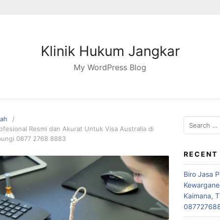
Klinik Hukum Jangkar
My WordPress Blog
pah
Search
fesional Resmi dan Akurat Untuk Visa Australia di
for:
ungi 0877 2768 8883
RECENT
Biro Jasa 
Kewarganeg
Kaimana, T
08772768