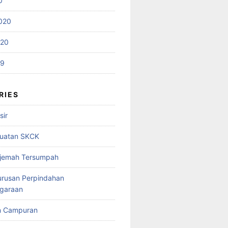
0
020
020
19
RIES
sir
uatan SKCK
rjemah Tersumpah
urusan Perpindahan
garaan
n Campuran