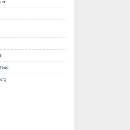
ized
d
feed
org