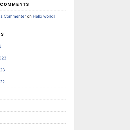
 COMMENTS
ss Commenter
on
Hello world!
ES
3
023
023
022