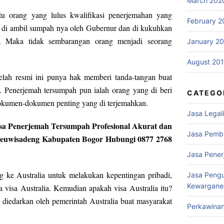
March 202
tu orang yang lulus kwalifikasi penerjemahan yang
February 2
a di ambil sumpah nya oleh Gubernur dan di kukuhkan
. Maka tidak sembarangan orang menjadi seorang
January 2
August 20
elah resmi ini punya hak memberi tanda-tangan buat
 Penerjemah tersumpah pun ialah orang yang di beri
CATEGO
okumen-dokumen penting yang di terjemahkan.
Jasa Legali
Jasa Penerjemah Tersumpah Profesional Akurat dan
Jasa Pemb
 Leuwisadeng Kabupaten Bogor Hubungi 0877 2768
Jasa Pene
g ke Australia untuk melakukan kepentingan pribadi,
Jasa Peng
Kewargane
a visa Australia. Kemudian apakah visa Australia itu?
 diedarkan oleh pemerintah Australia buat masyarakat
Perkawina