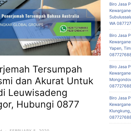
Biro Jasa 
Kewarganeg
Subulussal
WA 08772
Biro Jasa 
Kewarganeg
Yapen, Tim
08772768
erjemah Tersumpah
Biro Jasa 
Kewarganeg
smi dan Akurat Untuk
Mongondow,
08772768
 di Leuwisadeng
Biro Jasa 
or, Hubungi 0877
Kewarganeg
Klungkung,
08772768
H
·
FEBRUARY 5, 2020