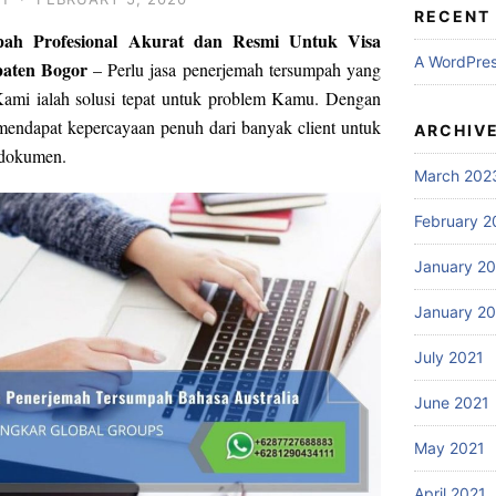
RECENT
pah Profesional Akurat dan Resmi Untuk Visa
A WordPre
paten Bogor
– Perlu jasa penerjemah tersumpah yang
Kami ialah solusi tepat untuk problem Kamu. Dengan
mendapat kepercayaan penuh dari banyak client untuk
ARCHIV
 dokumen.
March 202
February 2
January 2
January 2
July 2021
June 2021
May 2021
April 2021