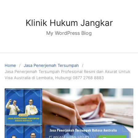
Skip
to
content
Klinik Hukum Jangkar
My WordPress Blog
Home
Jasa Penerjemah Tersumpah
Jasa Penerjemah Tersumpah Profesional Resmi dan Akurat Untuk
Visa Australia di Lembata, Hubungi 0877 2768 8883