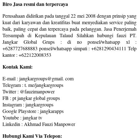
Biro Jasa resmi dan terpercaya
Perusahaan didirikan pada tanggal 22 mei 2008 dengan prinsip yang
kuat dari karyawan dan kreatifitas buat menyediakan service paling
baik, paling cepat dan terpercaya pada pelanggan. Jasa Penerjemah
Tersumpah di Kepulauan Talaud Silahkan hubungi fauzi PT.
Jangkar Global Grups : di no ponsel/whatsapp xl :
+6287727688883 ponsel/whatsapp simpati : +6281290434111 Telp
kantor : +622122008353
Kontak Kami:
E-mail : jangkargroups@gmail. com
Telegram : t. me/jangkargroups
Twitter : @fauzimanpower
FB : pt jangkar global groups
Instagram : jangkargroups
Google Playstore : jangkarapps
Youtube : jangkar tv
Linkedin : Akhmad Fauzi Manpower
Hubungi Kami Via Telepon: