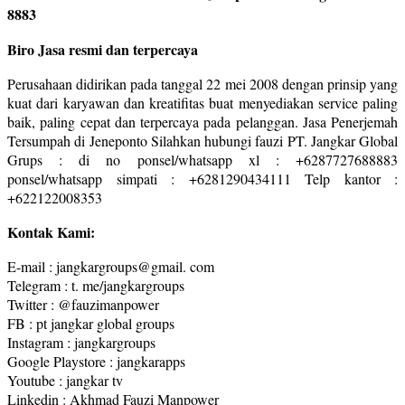
8883
Biro Jasa resmi dan terpercaya
Perusahaan didirikan pada tanggal 22 mei 2008 dengan prinsip yang
kuat dari karyawan dan kreatifitas buat menyediakan service paling
baik, paling cepat dan terpercaya pada pelanggan. Jasa Penerjemah
Tersumpah di Jeneponto Silahkan hubungi fauzi PT. Jangkar Global
Grups : di no ponsel/whatsapp xl : +6287727688883
ponsel/whatsapp simpati : +6281290434111 Telp kantor :
+622122008353
Kontak Kami:
E-mail : jangkargroups@gmail. com
Telegram : t. me/jangkargroups
Twitter : @fauzimanpower
FB : pt jangkar global groups
Instagram : jangkargroups
Google Playstore : jangkarapps
Youtube : jangkar tv
Linkedin : Akhmad Fauzi Manpower