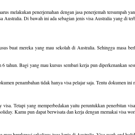
l harus melakukan penerjemahan dengan jasa penerjemah tersumpah yang
Australia. Di bawah ini ada sebagian jenis visa Australia yang di terb
r khusus buat mereka yang mau sekolah di Australia. Sehingga masa ber
m 6 tahun. Bagi yang mau kursus sembari kerja pun diperkenankan se
men penambahan tidak hanya visa pelajar saja. Tentu dokumen ini mes
 visa. Tetapi yang memperbedakan yaitu peruntukkan penerbitan visa
d holiday. Kamu pun dapat berwisata dan kerja dengan memakai visa wor
ng mau berekreasi sekaligus juga kerja di Australia. Visa work and hol