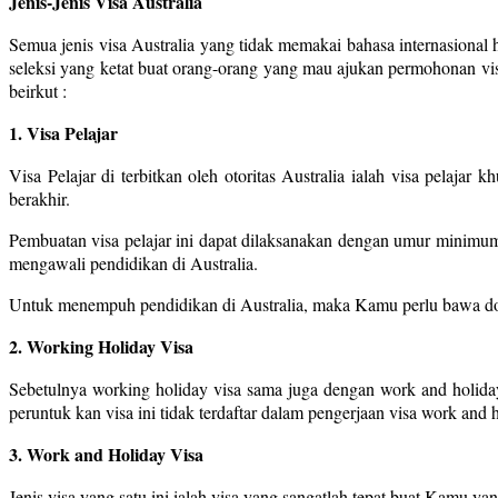
Jenis-Jenis Visa Australia
Semua jenis visa Australia yang tidak memakai bahasa internasiona
seleksi yang ketat buat orang-orang yang mau ajukan permohonan visa 
beirkut :
1. Visa Pelajar
Visa Pelajar di terbitkan oleh otoritas Australia ialah visa pelaja
berakhir.
Pembuatan visa pelajar ini dapat dilaksanakan dengan umur minimu
mengawali pendidikan di Australia.
Untuk menempuh pendidikan di Australia, maka Kamu perlu bawa doku
2. Working Holiday Visa
Sebetulnya working holiday visa sama juga dengan work and holiday
peruntuk kan visa ini tidak terdaftar dalam pengerjaan visa work an
3. Work and Holiday Visa
Jenis visa yang satu ini ialah visa yang sangatlah tepat buat Kamu ya