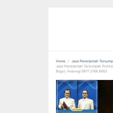
Skip
to
content
Home
Jasa Penerjemah Tersum
Jasa Penerjemah Tersumpah Profesio
Bogor, Hubungi 0877 2768 8883