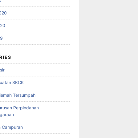
0
020
020
19
RIES
sir
uatan SKCK
rjemah Tersumpah
urusan Perpindahan
garaan
n Campuran