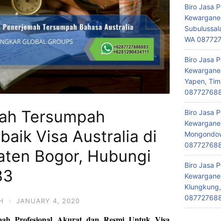
Biro Jasa 
Kewarganeg
Subulussal
WA 08772
Biro Jasa 
Kewarganeg
Yapen, Tim
08772768
mah Tersumpah
Biro Jasa 
Kewarganeg
baik Visa Australia di
Mongondow,
08772768
ten Bogor, Hubungi
Biro Jasa 
83
Kewarganeg
Klungkung,
08772768
H
·
JANUARY 4, 2020
pah Profesional Akurat dan Resmi Untuk Visa