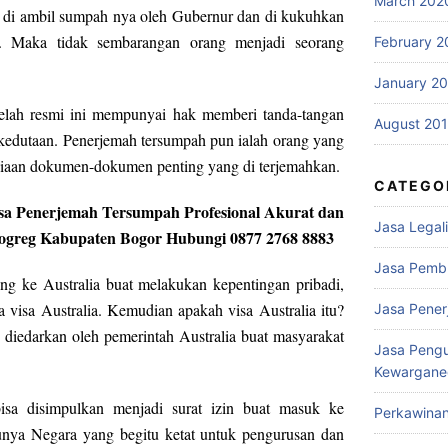
March 202
a di ambil sumpah nya oleh Gubernur dan di kukuhkan
. Maka tidak sembarangan orang menjadi seorang
February 2
January 2
elah resmi ini mempunyai hak memberi tanda-tangan
August 20
edutaan. Penerjemah tersumpah pun ialah orang yang
siaan dokumen-dokumen penting yang di terjemahkan.
CATEGO
Jasa Penerjemah Tersumpah Profesional Akurat dan
Jasa Legali
Cogreg Kabupaten Bogor Hubungi 0877 2768 8883
Jasa Pemb
ng ke Australia buat melakukan kepentingan pribadi,
a visa Australia. Kemudian apakah visa Australia itu?
Jasa Pene
 diedarkan oleh pemerintah Australia buat masyarakat
Jasa Peng
Kewargane
bisa disimpulkan menjadi surat izin buat masuk ke
Perkawina
atunya Negara yang begitu ketat untuk pengurusan dan