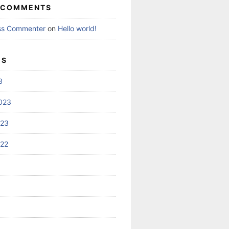
 COMMENTS
ss Commenter
on
Hello world!
ES
3
023
023
022