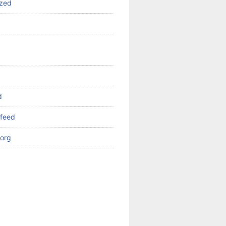
ized
d
feed
org