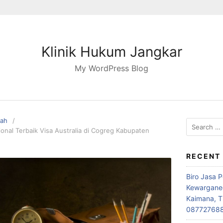
Klinik Hukum Jangkar
My WordPress Blog
pah
Search
nal Terbaik Visa Australia di Cogreg Kabupaten
for:
RECENT
Biro Jasa 
Kewarganeg
Kaimana, T
08772768