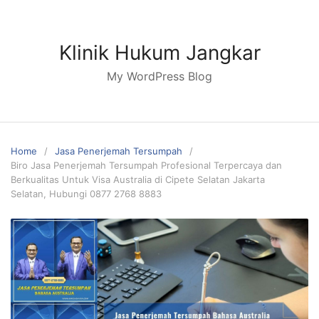
Skip
to
content
Klinik Hukum Jangkar
My WordPress Blog
Home
Jasa Penerjemah Tersumpah
Biro Jasa Penerjemah Tersumpah Profesional Terpercaya dan
Berkualitas Untuk Visa Australia di Cipete Selatan Jakarta
Selatan, Hubungi 0877 2768 8883