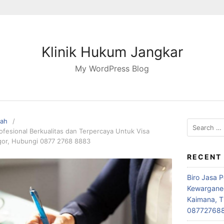
Klinik Hukum Jangkar
My WordPress Blog
pah
Search
fesional Berkualitas dan Terpercaya Untuk Visa
for:
ogor, Hubungi 0877 2768 8883
RECENT
Biro Jasa 
Kewarganeg
Kaimana, T
08772768