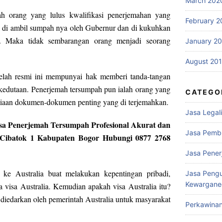
March 202
ah orang yang lulus kwalifikasi penerjemahan yang
February 2
a di ambil sumpah nya oleh Gubernur dan di kukuhkan
. Maka tidak sembarangan orang menjadi seorang
January 2
August 20
elah resmi ini mempunyai hak memberi tanda-tangan
edutaan. Penerjemah tersumpah pun ialah orang yang
CATEGO
siaan dokumen-dokumen penting yang di terjemahkan.
Jasa Legali
Jasa Penerjemah Tersumpah Profesional Akurat dan
Jasa Pemb
i Cibatok 1 Kabupaten Bogor Hubungi 0877 2768
Jasa Pene
ke Australia buat melakukan kepentingan pribadi,
Jasa Peng
Kewargane
a visa Australia. Kemudian apakah visa Australia itu?
diedarkan oleh pemerintah Australia untuk masyarakat
Perkawina