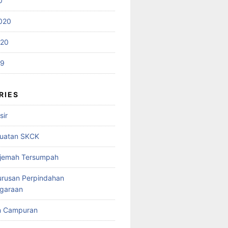
0
020
020
19
RIES
sir
uatan SKCK
rjemah Tersumpah
urusan Perpindahan
garaan
n Campuran