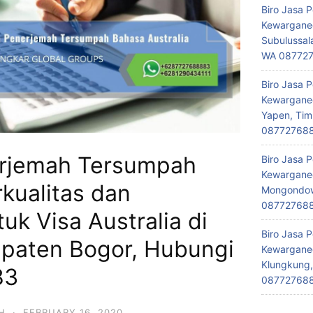
Biro Jasa 
Kewarganeg
Subulussal
WA 08772
Biro Jasa 
Kewarganeg
Yapen, Tim
08772768
erjemah Tersumpah
Biro Jasa 
Kewarganeg
rkualitas dan
Mongondow,
08772768
uk Visa Australia di
Biro Jasa 
upaten Bogor, Hubungi
Kewarganeg
Klungkung,
83
08772768
H
·
FEBRUARY 16, 2020