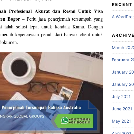
RECENT
pah Profesional Akurat dan Resmi Untuk Visa
A WordPre
ten Bogor
– Perlu jasa penerjemah tersumpah yang
mi ialah solusi tepat untuk kendala Kamu. Dengan
meraih kepercayaan penuh dari banyak client untuk
ARCHIV
 dokumen.
March 202
February 2
January 2
January 2
July 2021
June 2021
May 2021
April 2021