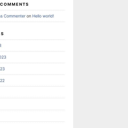
 COMMENTS
ss Commenter
on
Hello world!
ES
3
023
023
022