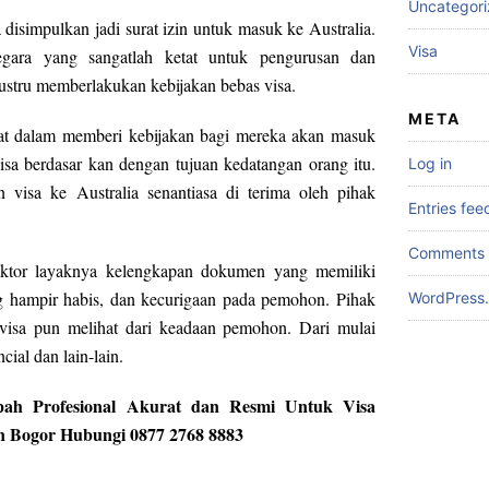
Uncategor
 disimpulkan jadi surat izin untuk masuk ke Australia.
Visa
Negara yang sangatlah ketat untuk pengurusan dan
 justru memberlakukan kebijakan bebas visa.
META
etat dalam memberi kebijakan bagi mereka akan masuk
isa berdasar kan dengan tujuan kedatangan orang itu.
Log in
visa ke Australia senantiasa di terima oleh pihak
Entries fee
Comments 
faktor layaknya kelengkapan dokumen yang memiliki
g hampir habis, dan kecurigaan pada pemohon. Pihak
WordPress.
 visa pun melihat dari keadaan pemohon. Dari mulai
ial dan lain-lain.
pah Profesional Akurat dan Resmi Untuk Visa
en Bogor Hubungi 0877 2768 8883