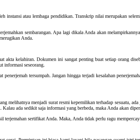
eh instansi atau lembaga pendidikan. Transkrip nilai merupakan selembar
terjemahkan sembarangan. Apa lagi dikala Anda akan melampirkannya ja
n merugikan Anda.
buat akta kelahiran. Dokumen ini sangat penting buat setiap orang di
t informasi seseorang.
 penerjemah tersumpah. Jangan hingga terjadi kesalahan penerjemahan
g melihatnya menjadi surat resmi kepemilikan terhadap sesuatu, ada 
h. Kalau ada sedikit saja informasi yang berbeda, maka Anda akan dipe
terjemahan sertifikat Anda. Maka, Anda tidak perlu ragu mempercayaka
rat cerai. Permintaan ini biasa kami layani bila pasangan suami-istri