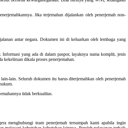
menerjemahkannya. Jika terjemahan dijalankan oleh penerjemah non-
rjalanan antar negara. Dokumen ini di keluarkan oleh lembaga yang
. Informasi yang ada di dalam paspor, layaknya nama komplit, jenis
ada kekeliruan dikala proses penerjemahan.
 lain-lain. Seluruh dokumen itu harus diterjemahkan oleh penerjemah
 hukum.
jemahannya tidak berkualitas.
era menghubungi team penerjemah tersumpah kami apabila ingin
un melayani kebutuhan-kebutuhan lainnya. Peroleh pelayanan terbaik