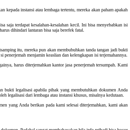
kan kepada instansi atau lembaga tertentu, mereka akan paham apakah
a saja terdapat kesalahan-kesalahan kecil. Ini bisa menyebabkan isi
us dihindari lantaran bisa saja berefek fatal.
isamping itu, mereka pun akan membubuhkan tanda tangan jadi bukti
si penerjemah menjamin keaslian dan kelengkapan isi terjemahannya.
gainya, harus diterjemahkan kantor jasa penerjemah tersumpah. Kami
an bukti legalisasi apabila pihak yang membutuhkan dokumen Anda
legalisasi dari lembaga atau instansi khusus, misalnya kedutaan.
men yang Anda berikan pada kami selesai diterjemahkan, kami akan
 dokumen. Padahal sangat membahayakan bila info pribadi bisa bocor