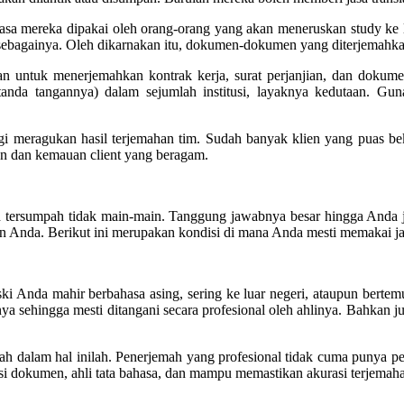
asa mereka dipakai oleh orang-orang yang akan meneruskan study ke
againya. Oleh dikarnakan itu, dokumen-dokumen yang diterjemahkan ia
an untuk menerjemahkan kontrak kerja, surat perjanjian, dan dokum
tanda tangannya) dalam sejumlah institusi, layaknya kedutaan. Gu
agi meragukan hasil terjemahan tim. Sudah banyak klien yang puas b
n dan kemauan client yang beragam.
ah tersumpah tidak main-main. Tanggung jawabnya besar hingga Anda 
 Anda. Berikut ini merupakan kondisi di mana Anda mesti memakai ja
 Anda mahir berbahasa asing, sering ke luar negeri, ataupun bertemu
ya sehingga mesti ditangani secara profesional oleh ahlinya. Bahkan
h dalam hal inilah. Penerjemah yang profesional tidak cuma punya pe
dokumen, ahli tata bahasa, dan mampu memastikan akurasi terjemahann