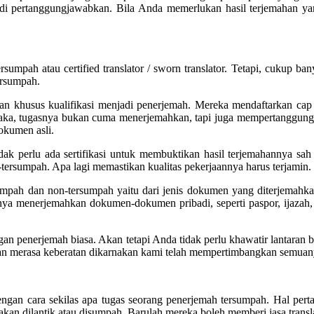
 di pertanggungjawabkan. Bila Anda memerlukan hasil terjemahan yan
sumpah atau certified translator / sworn translator. Tetapi, cukup ba
ersumpah.
ian khusus kualifikasi menjadi penerjemah. Mereka mendaftarkan ca
h. Maka, tugasnya bukan cuma menerjemahkan, tapi juga mempertanggun
okumen asli.
ak perlu ada sertifikasi untuk membuktikan hasil terjemahannya sah 
tersumpah. Apa lagi memastikan kualitas pekerjaannya harus terjamin.
rsumpah dan non-tersumpah yaitu dari jenis dokumen yang diterjemah
ya menerjemahkan dokumen-dokumen pribadi, seperti paspor, ijazah, akt
dengan penerjemah biasa. Akan tetapi Anda tidak perlu khawatir lantara
akan merasa keberatan dikarnakan kami telah mempertimbangkan semuan
gan cara sekilas apa tugas seorang penerjemah tersumpah. Hal perta
ka akan dilantik atau disumpah. Barulah mereka boleh memberi jasa trans