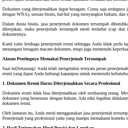
Dokumen yang diterjemahkan dapat beragam. Cuma saja seringnya j
dengan WNA), urusan bisnis, hal-hal yang menyangkut hukum, dan seb
Dalam dunia bisnis, jasa penerjemah dokumen tersumpah dibutuhk
dikerjakan, maka penerjemah tersumpah mesti terdaftar (cap dan 
dokumennya.
Kami yaitu lembaga penerjemah resmi sehingga Anda tidak perlu l
menangani beragam macam dokumen, tetapi juga memenuhi keperlua
Alasan Pentingnya Memakai Penerjemah Tersumpah
Saat ini|Sekarang} Anda telah mengetahui ternyata peran penerjem
resmi yang dapat Anda hubungi kapanpun untuk memenuhi kebutuhan
1. Dokumen Resmi Harus Diterjemahkan Secara Profesional
Dokumen resmi tidak bisa diterjemahkan oleh sembarang orang. Meski
dokumen yang berurusan dengan hukum. Ada nilai legalitas didalamn
dokumen resmi.
Oleh lantaran itu, Anda mesti menggunakan jasa penerjemah tersumpa
Penerjemah yang profesional yaitu yang mampu memahami konteks isi 
2. Hasil Terjemahan Mesti Presisi dan Lengkap