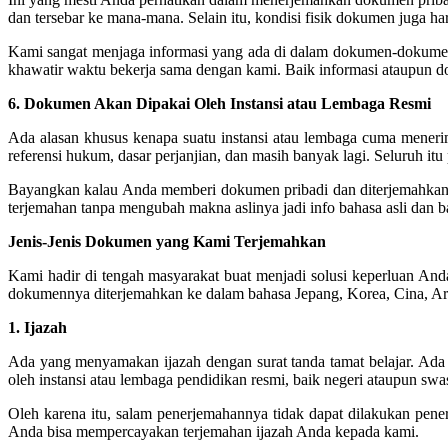
dan tersebar ke mana-mana. Selain itu, kondisi fisik dokumen juga har
Kami sangat menjaga informasi yang ada di dalam dokumen-dokumen 
khawatir waktu bekerja sama dengan kami. Baik informasi ataupun 
6. Dokumen Akan Dipakai Oleh Instansi atau Lembaga Resmi
Ada alasan khusus kenapa suatu instansi atau lembaga cuma menerim
referensi hukum, dasar perjanjian, dan masih banyak lagi. Seluruh it
Bayangkan kalau Anda memberi dokumen pribadi dan diterjemahkan se
terjemahan tanpa mengubah makna aslinya jadi info bahasa asli dan b
Jenis-Jenis Dokumen yang Kami Terjemahkan
Kami hadir di tengah masyarakat buat menjadi solusi keperluan An
dokumennya diterjemahkan ke dalam bahasa Jepang, Korea, Cina, Ara
1. Ijazah
Ada yang menyamakan ijazah dengan surat tanda tamat belajar. Ada 
oleh instansi atau lembaga pendidikan resmi, baik negeri ataupun swas
Oleh karena itu, salam penerjemahannya tidak dapat dilakukan pen
Anda bisa mempercayakan terjemahan ijazah Anda kepada kami.