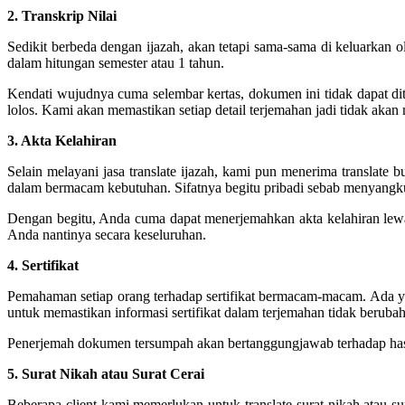
2. Transkrip Nilai
Sedikit berbeda dengan ijazah, akan tetapi sama-sama di keluarkan ol
dalam hitungan semester atau 1 tahun.
Kendati wujudnya cuma selembar kertas, dokumen ini tidak dapat di
lolos. Kami akan memastikan setiap detail terjemahan jadi tidak aka
3. Akta Kelahiran
Selain melayani jasa translate ijazah, kami pun menerima translate 
dalam bermacam kebutuhan. Sifatnya begitu pribadi sebab menyangku
Dengan begitu, Anda cuma dapat menerjemahkan akta kelahiran lewat
Anda nantinya secara keseluruhan.
4. Sertifikat
Pemahaman setiap orang terhadap sertifikat bermacam-macam. Ada yan
untuk memastikan informasi sertifikat dalam terjemahan tidak beruba
Penerjemah dokumen tersumpah akan bertanggungjawab terhadap hasil 
5. Surat Nikah atau Surat Cerai
Beberapa client kami memerlukan untuk translate surat nikah atau su