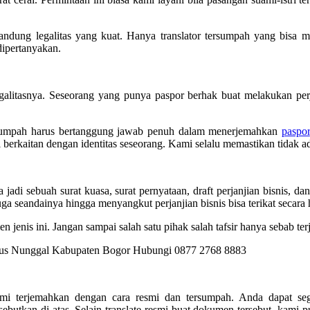
andung legalitas yang kuat. Hanya translator tersumpah yang bisa 
dipertanyakan.
egalitasnya. Seseorang yang punya paspor berhak buat melakukan pe
sumpah harus bertanggung jawab penuh dalam menerjemahkan
paspor
ni berkaitan dengan identitas seseorang. Kami selalu memastikan tidak 
di sebuah surat kuasa, surat pernyataan, draft perjanjian bisnis, dan
ga seandainya hingga menyangkut perjanjian bisnis bisa terikat secara
enis ini. Jangan sampai salah satu pihak salah tafsir hanya sebab ter
mi terjemahkan dengan cara resmi dan tersumpah. Anda dapat seg
butkan di atas. Selain translate resmi buat dokumen tersebut, kami p