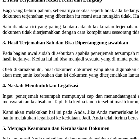
Bagi yang belum paham, sebenarnya sekilas seperti tidak ada bedany
dokumen terjemahan yang diberikan itu resmi atau mungkin tidak. Hal
Satu diantara ciri yang paling kentara adalah keakuratan terjemaha
dokumen tidak diterjemahkan dengan cara komplit atau seseorang tidak
3. Hasil Terjemahan Sah dan Bisa Dipertanggungjawabkan
Pada bagian awal sudah di sebutkan apabila penerjemah tersumpah 
hasil kerjanya. Kedua hal ini bisa menjadi sesuatu yang di minta 
Oleh dikarnakan itu, buat dokumen-dokumen yang akan digunakan ole
akan menjamin keabsahan dan isi dokumen yang diterjemahkan lantara
4. Naskah Membutuhkan Legalisasi
Ingat, penerjemah tersumpah mempunyai cap dan menandatangani a
mensyaratkan keabsahan. Tapi, bila kedua tanda tersebut masih kur
Kami akan melakukan hal ini pada Anda. Jika Anda memerlukan leg
bantu melakukan legalisasi ke kedutaan. Jadi, Anda telah terima ber
5. Menjaga Keamanan dan Kerahasiaan Dokumen
Ini yang mesti Anda perhatikan dalam menerjemahkan dokumen pribad