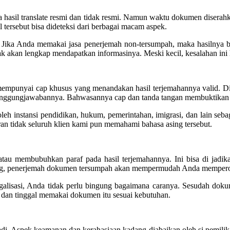
a hasil translate resmi dan tidak resmi. Namun waktu dokumen diserah
 tersebut bisa dideteksi dari berbagai macam aspek.
n. Jika Anda memakai jasa penerjemah non-tersumpah, maka hasilnya bis
 akan lengkap mendapatkan informasinya. Meski kecil, kesalahan ini har
mempunyai cap khusus yang menandakan hasil terjemahannya valid. D
pertanggungjawabannya. Bahwasannya cap dan tanda tangan membuktikan 
h instansi pendidikan, hukum, pemerintahan, imigrasi, dan lain seba
n tidak seluruh klien kami pun memahami bahasa asing tersebut.
tau membubuhkan paraf pada hasil terjemahannya. Ini bisa di jadik
ang, penerjemah dokumen tersumpah akan mempermudah Anda memperoleh 
alisasi, Anda tidak perlu bingung bagaimana caranya. Sesudah doku
es dan tinggal memakai dokumen itu sesuai kebutuhan.
i. Aspek keamanan dan kerahasiaan kadang diabaikan oleh si pemilik