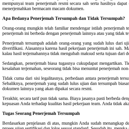
mempunyai team penerjemah resmi secara sah serta hasilnya dapat
menerjemahkan bermacam macam dokumen.
Apa Bedanya Penerjemah Tersumpah dan Tidak Tersumpah?
Orang-orang mungkin telah familiar mendengar istilah penerjemah ter
penerjemah ini berbeda dengan penerjemah lainnya atau yang tidak t
Penerjemah tersumpah adalah orang-orang yang sudah lulus dari uj
diverifikasi. Alasannya karena hasil pekerjaan penerjemah ini sa
kalau hasil terjemahannya tidak mengubah maksud serta tujuan dari d
Sedangkan, penerjemah biasa tugasnya cukupdapat mengartikan. Tid
kesalahan terjemahan, seseorang tidak bisa menuntut penerjemah non-
Tidak cuma dari sisi legalitasnya, perbedaan antara penerjemah te
Sebaliknya, penerjemah yang sudah lulus ujian dan tersumpah biasan
dokumen lainnya yang akan dipakai secara resmi.
Terakhir, secara tarif pun tidak sama. Biaya jasanya pasti berbeda 
kepuasan Anda terhadap kualitas hasil pekerjaan team. Anda tidak 
Tugas Seorang Penerjemah Tersumpah
Berdasarkan penjelasan di atas, mungkin Anda sudah menangkap den
proses ujian sertifikasi dan lolos sesuai standard. Sesudah itu, mere