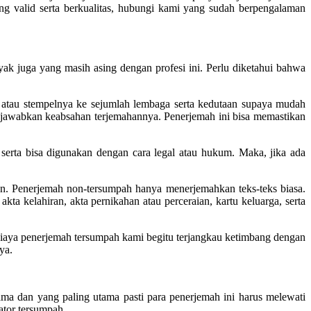
g valid serta berkualitas, hubungi kami yang sudah berpengalaman
nyak juga yang masih asing dengan profesi ini. Perlu diketahui bahwa
p atau stempelnya ke sejumlah lembaga serta kedutaan supaya mudah
gjawabkan keabsahan terjemahannya. Penerjemah ini bisa memastikan
serta bisa digunakan dengan cara legal atau hukum. Maka, jika ada
kan. Penerjemah non-tersumpah hanya menerjemahkan teks-teks biasa.
a kelahiran, akta pernikahan atau perceraian, kartu keluarga, serta
n biaya penerjemah tersumpah kami begitu terjangkau ketimbang dengan
ya.
ma dan yang paling utama pasti para penerjemah ini harus melewati
lator tersumpah.