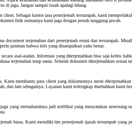
us di jaga. Jangan sampai rusak apalagi hilang.
client. Sebagai kantor jasa penerjemah tersumpah, kami memperlaku
dokumen fisik semuanya kami jaga dengan penuh tanggung jawab.
a document terjemahan dari penerjemah resmi dan tersumpah. Misalkan
u perlu jaminan bahwa info yang disampaikan yaitu benar.
cara asal-asalan. Informasi yang diterjemahkan bisa saja keliru ba
ahasa terjemahan tetap sama. Seluruh dokumen diterjemahkan sesuai tat
da. Kami membantu para client yang dokumennya mesti diterjemahkan k
b, dan lain sebagainya. Layanan kami terlengkap disebabkan kami ber
juga yang memahaminya jadi sertifikat yang menyatakan seseorang suda
ta.
erjemah biasa. Kami memiliki tim penerjemah ijazah tersumpah yang p