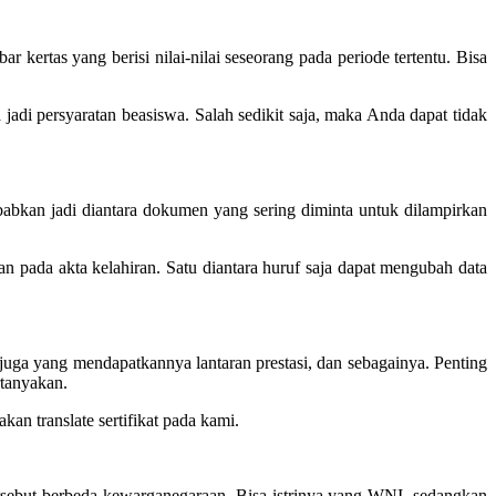
 kertas yang berisi nilai-nilai seseorang pada periode tertentu. Bisa
di persyaratan beasiswa. Salah sedikit saja, maka Anda dapat tidak
sebabkan jadi diantara dokumen yang sering diminta untuk dilampirkan
 pada akta kelahiran. Satu diantara huruf saja dapat mengubah data
juga yang mendapatkannya lantaran prestasi, dan sebagainya. Penting
rtanyakan.
n translate sertifikat pada kami.
 tersebut berbeda kewarganegaraan. Bisa istrinya yang WNI, sedangkan