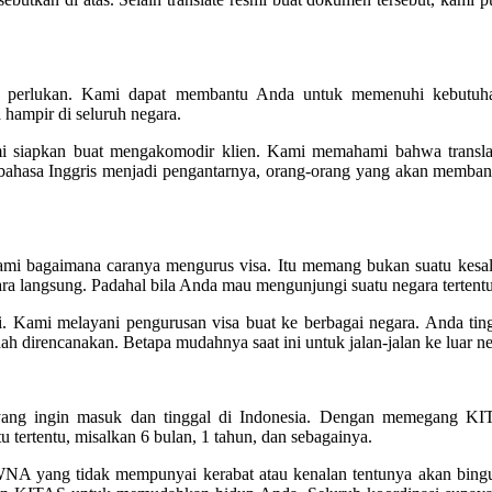
a perlukan. Kami dapat membantu Anda untuk memenuhi kebutuha
 hampir di seluruh negara.
 siapkan buat mengakomodir klien. Kami memahami bahwa translat
ahasa Inggris menjadi pengantarnya, orang-orang yang akan membangun
ami bagaimana caranya mengurus visa. Itu memang bukan suatu kesal
a langsung. Padahal bila Anda mau mengunjungi suatu negara tertent
 Kami melayani pengurusan visa buat ke berbagai negara. Anda ting
ah direncanakan. Betapa mudahnya saat ini untuk jalan-jalan ke luar ne
yang ingin masuk dan tinggal di Indonesia. Dengan memegang KI
ertentu, misalkan 6 bulan, 1 tahun, dan sebagainya.
 WNA yang tidak mempunyai kerabat atau kenalan tentunya akan bin